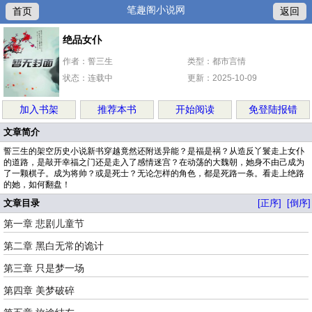
笔趣阁小说网
首页
返回
绝品女仆
作者：誓三生
类型：都市言情
状态：连载中
更新：2025-10-09
加入书架
推荐本书
开始阅读
免登陆报错
文章简介
誓三生的架空历史小说新书穿越竟然还附送异能？是福是祸？从造反丫鬟走上女仆
的道路，是敲开幸福之门还是走入了感情迷宫？在动荡的大魏朝，她身不由己成为
了一颗棋子。成为将帅？或是死士？无论怎样的角色，都是死路一条。看走上绝路
的她，如何翻盘！
文章目录
[正序]
[倒序]
第一章 悲剧儿童节
第二章 黑白无常的诡计
第三章 只是梦一场
第四章 美梦破碎