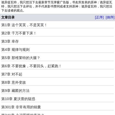
诡异提瓦特，我只想活下去最新章节无弹窗广告版，书友所发表的原神：诡异提瓦
特，我只想活下去评论，并不代表影书赞同或者支持原神：诡异提瓦特，我只想活
下去读者的观点。
文章目录
[正序]
[倒序]
第1章 这个芙芙，不是芙芙！
第2章 千万不要下床！
第3章 幸存
第4章 规律与规则
第5章 那维莱特的大腿？
第6章 不要犹豫，不要回头，赶紧跑！
第7章 对不起
第8章 意外变故
第9章 藏匿的方法
第10章 夏沃蕾的疑惑
第301章 非常有用的锦囊