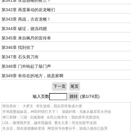
第341章 永远昏睡的夜兰？
第342章 再度暴动的岩龙蜥们
第343章 再战，古岩龙蜥！
第344章 破绽，烧冻鸡翅
第345章 来自枫丹的宣传单
第346章 找到你了
第347章 石头剪刀布
第348章 门外响起了敲门声
第349章 有你在的地方，就是家啊
下一页
尾页
输入页数
跳转
(第1/74页)
猜你喜欢：
大梦主
求生游戏，我在异世卷成大佬
开局迎娶姐妹花，种田狩猎打天下！
顶级奸商：无敌从贩卖军火开始
神三群聊：三国
北城枭雄
全民公路求生：我的房车无限进化
LOL：微博我升堂，越串我越强
重生九零：凭先知富甲全国
失业后，我在游戏搬砖变强
网贷买号你要分手，游戏入侵你已急哭