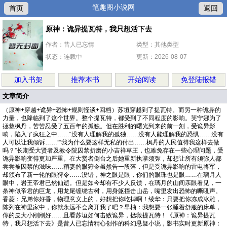
笔趣阁小说网
首页
返回
原神：诡异提瓦特，我只想活下去
作者：昔人已忘情
类型：其他类型
状态：连载中
更新：2026-08-07
加入书架
推荐本书
开始阅读
免登陆报错
文章简介
（原神+穿越+诡异+恐怖+规则怪谈+回档）苏垣穿越到了提瓦特。而另一种诡异的
力量，也降临到了这个世界。整个提瓦特，都受到了不同程度的影响。芙宁娜为了
拯救枫丹，苦苦忍受了五百年的孤独。但在胜利的曙光到来的前一刻，受诡异影
响，陷入了疯狂之中……“没有人理解我的孤独……没有人能理解我的恐惧……没有
人可以让我倾诉……”“我为什么要这样无私的付出……枫丹的人民值得我这样去做
吗？”长期受大贤者及教令院囚禁折磨的小吉祥草王，也难免存在一些心理问题，受
诡异影响变得更加严重。在大贤者倒台之后她重新执掌须弥，却想让所有须弥人都
尝尝被囚禁的滋味……稻妻的眼狩令虽然告一段落，但是受诡异影响的雷电将军，
却颁布了新一轮的眼狩令……没错，神之眼是眼，你们的眼珠也是眼……在璃月人
眼中，岩王帝君已然仙逝。但是如今却有不少人反馈，在璃月的山间亲眼看见，一
条神似帝君的巨龙，用龙尾缠绕古树，用身躯撞击山岳，嘴里发出恐怖的嘶吼声。
香菱：兄弟你好香，物理意义上的，好想把你吃掉啊！绫华：只要把你冻成冰雕，
陈列在神里家中，你就永远不会离开我了吧？早柚：我想要一张睡着舒服的床单，
你的皮大小刚刚好……且看苏垣如何击败诡异，拯救提瓦特！《原神：诡异提瓦
特，我只想活下去》是昔人已忘情精心创作的科幻悬疑小说，影书实时更新原神：