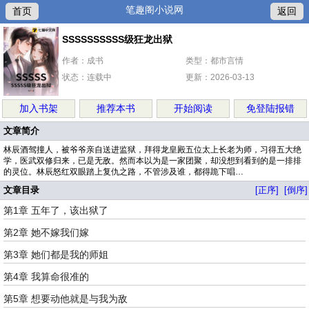
笔趣阁小说网
首页
返回
SSSSSSSSSS级狂龙出狱
作者：成书
类型：都市言情
状态：连载中
更新：2026-03-13
加入书架
推荐本书
开始阅读
免登陆报错
文章简介
林辰酒驾撞人，被爷爷亲自送进监狱，拜得龙皇殿五位太上长老为师，习得五大绝
学，医武双修归来，已是无敌。然而本以为是一家团聚，却没想到看到的是一排排
的灵位。林辰怒红双眼踏上复仇之路，不管涉及谁，都得跪下唱…
文章目录
[正序]
[倒序]
第1章 五年了，该出狱了
第2章 她不嫁我们嫁
第3章 她们都是我的师姐
第4章 我算命很准的
第5章 想要动他就是与我为敌