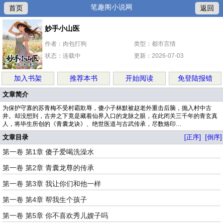
笔趣阁小说网
首页
返回
妙手小山医
作者：肉包打狗
类型：都市言情
状态：连载中
更新：2026-07-03
加入书架
推荐本书
开始阅读
免登陆报错
文章简介
为保护守寡的苏青梅不受村霸欺辱，傻小子林默被赵老外重击后脑，抛入村中古
井。却没想到，古井之下竟是藏着仙界入口的龙脉之眼，在此闭关三千年的青玄真
人，将毕生所创的《青囊龙诀》、绝世医道与古武传承，尽数烙印…
文章目录
[正序]
[倒序]
第一卷 第1章 傻子爱喝洗澡水
第一卷 第2章 青囊龙尊的传承
第一卷 第3章 我让你们和他一样
第一卷 第4章 帮我生个孩子
第一卷 第5章 你不喜欢秀儿嫂子吗