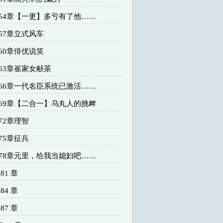
第54章【一更】多亏有了他……
第57章立式风车
第60章俳优说笑
第63章崔家女献茶
第66章一代名臣系统已激活……
第69章【二合一】乌丸人的挑衅
第72章理智
第75章征兵
第78章元里，给我当媳妇吧……
81 章
84 章
87 章