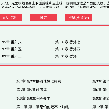
了天地。元里嗅着他身上的血腥味和尘土味，就明白这位是个危险人物。
潮又要代兄和他喝合卺酒。元里笑意温和，“将军请。”握着酒杯的手指青
面上长睫轻垂。楚贺潮似笑非笑地看了他一 --被将军掳走之后
加入书架
推荐
报错(免登陆)
195章 番外八
第194章 番外七
192章 番外五
第191章 番外四
189章 番外二
第188章 番外一
第2章 第2章抢钱谁快谁得意
第3章 
第5章 第5章过肩摔
第6章 第
第8章 第8章突降暴雨
第9章 第
第11章 第11章恐怕他还不止如此……
第12章 