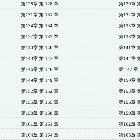
第128章 第 128 章
第129章 第
第131章 第 131 章
第132章 第
第134章 第 134 章
第135章 第
第137章 第 137 章
第138章 第
第140章 第 140 章
第141章 第
第143章 第 143 章
第144章 第
第146章 第 146 章
第 147 章
第149章 第 149 章
第150章 第
第152章 第 152 章
第153章 第
第155章 第 155 章
第156章 第
第158章 第 158 章
第159章 第
第161章 第 161 章
第162章 第
第164章 第 164 章
第165章 第