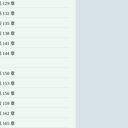
 129 章
 132 章
 135 章
 138 章
 141 章
 144 章
 150 章
 153 章
 156 章
 159 章
 162 章
 165 章