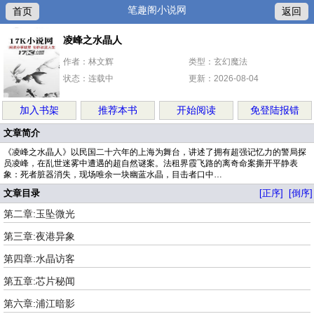
笔趣阁小说网
首页
返回
凌峰之水晶人
作者：林文辉
类型：玄幻魔法
状态：连载中
更新：2026-08-04
加入书架
推荐本书
开始阅读
免登陆报错
文章简介
《凌峰之水晶人》以民国二十六年的上海为舞台，讲述了拥有超强记忆力的警局探
员凌峰，在乱世迷雾中遭遇的超自然谜案。法租界霞飞路的离奇命案撕开平静表
象：死者脏器消失，现场唯余一块幽蓝水晶，目击者口中…
文章目录
[正序]
[倒序]
第二章:玉坠微光
第三章:夜港异象
第四章:水晶访客
第五章:芯片秘闻
第六章:浦江暗影