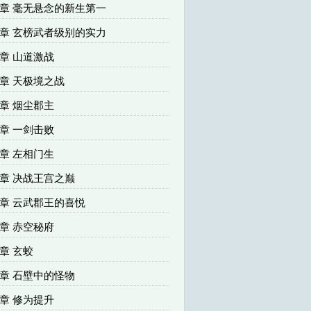
129章 毫无悬念的新生第一
132章 玄榜武者级别的实力
35章 山道激战
38章 天极境之战
41章 烟尘郡主
44章 一剑击败
47章 左相门生
50章 决战王宫之巅
53章 云武郡王的喜悦
56章 赤空秘府
9章 玄蛟
62章 石壁中的怪物
65章 修为提升