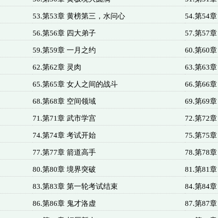
53.第53章 黄榜第三，水问心
54.第54
56.第56章 四大弟子
57.第5
59.第59章 一月之约
60.第60
62.第62章 灵肉
63.第6
65.第65章 女人之间的战斗
66.第66
68.第68章 空间领域
69.第69
71.第71章 武市学宫
72.第72
74.第74章 考试开始
75.第75
77.第77章 箭道高手
78.第78
80.第80章 境界突破
81.第81
83.第83章 第一轮考试结束
84.第84
86.第86章 鬼才洛虚
87.第87