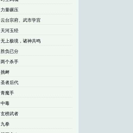
章 力量碾压
7章 云台宗府、武市学宫
章 天河玉经
3章 无上极境，诸神共鸣
章 胜负已分
章 两个杀手
章 挑衅
章 圣者后代
章 青魔手
章 中毒
章 玄榜武者
章 九拳