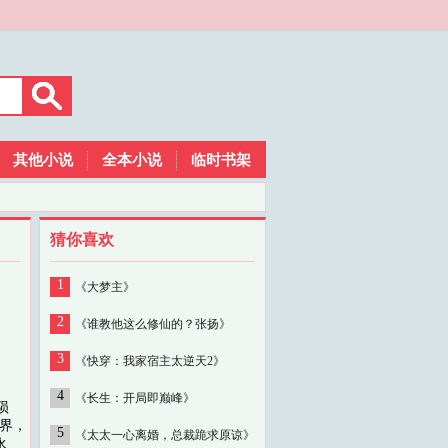
其他小说
全本小说
临时书架
猜你喜欢
1
《大梦主》
2
《谁教他这么修仙的？张扬》
3
《快穿：我家宿主太逆天2》
4
《长生：开局即巅峰》
陨
界，
5
《太太一心离婚，总裁跪求原谅》
永