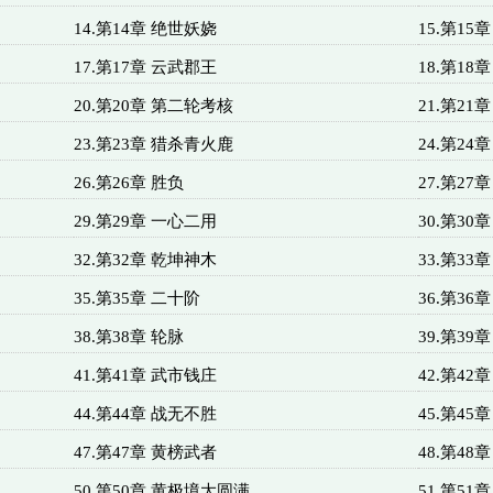
14.第14章 绝世妖娆
15.第15
17.第17章 云武郡王
18.第18
20.第20章 第二轮考核
21.第21
23.第23章 猎杀青火鹿
24.第24
26.第26章 胜负
27.第27
29.第29章 一心二用
30.第30
32.第32章 乾坤神木
33.第33
35.第35章 二十阶
36.第36
38.第38章 轮脉
39.第39
41.第41章 武市钱庄
42.第42
44.第44章 战无不胜
45.第4
47.第47章 黄榜武者
48.第48
50.第50章 黄极境大圆满
51.第51