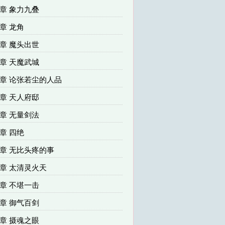
68章 象力九叠
1章 龙角
74章 魔头出世
77章 天魔武城
80章 论张若尘的人品
83章 天人府邸
86章 无量剑法
9章 四绝
92章 无比头疼的事
95章 太清灵火天
98章 不堪一击
01章 御气百剑
04章 摄魂之眼