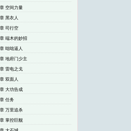
07章 空间力量
10章 黑衣人
13章 司行空
16章 端木的妙招
19章 咄咄逼人
22章 地府门少主
25章 雷电之戈
28章 双面人
31章 大功告成
4章 任务
37章 万里追杀
40章 掌控巨舰
43章 大石城