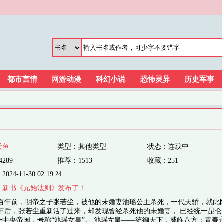
都市言情
网游动漫
科幻小说
恐怖灵异
历史军事
天鱼
类型：其他类型
状态：连载中
289
推荐：1513
收藏：251
4-11-30 02:19:24
：
新书《元始法则》发布了！
八百年前，明帝之子张若尘，被他的未婚妻池瑶公主杀死，一代天骄，就此
百年后，张若尘重新活了过来，却发现曾经杀死他的未婚妻， 已经统一昆仑
一中央帝国，号称“池瑶女皇”。 池瑶女皇——统御天下，威临八方；青春