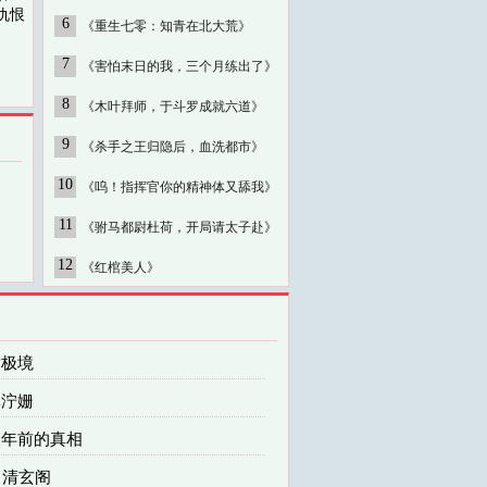
仇恨
6
《重生七零：知青在北大荒》
7
《害怕末日的我，三个月练出了》
8
《木叶拜师，于斗罗成就六道》
9
《杀手之王归隐后，血洗都市》
10
《呜！指挥官你的精神体又舔我》
11
《驸马都尉杜荷，开局请太子赴》
12
《红棺美人》
黄极境
林泞姗
 三年前的真相
章 清玄阁