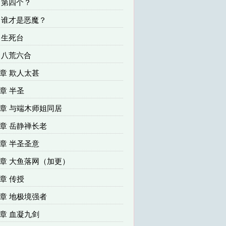
章 第四个？
3章 谁才是恶魔？
章 生死台
章 八荒六合
02章 欺人太甚
5章 半圣
08章 与端木师姐同居
11章 岳静禅长老
14章 半圣圣意
117章 大鱼落网（加更）
0章 传授
23章 地极境强者
26章 血凝九剑