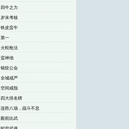
章 四牛之力
章 岁末考核
章 铁皮蛮牛
章 第一
章 火蛇枪法
章 蛮神池
章 铭纹公会
章 全城戒严
章 空间戒指
章 四大排名榜
5章 连胜八场，战斗不息
章 殿前比武
章 时空武魂