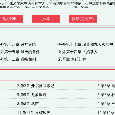
不灭。 张若尘站在诸皇祠堂外，望着池瑶女皇的神像，心中燃烧起熊熊的
我重修十三年，敢叫女皇下黄泉”。 ………… --万古神帝
加入书架
推荐
报错(免登陆)
外第十八章 诸神集结
番外第十七章 瑜儿和九天玄女中
外第十五章 凤天的条件
番外第十四章 大婚前夕
外第十二章 巅峰相别
彩蛋章 左丘红婷
2.第2章 开启神武印记
3.第3章 
5.第5章 龙象般若
6.第6章 
8.第8章 武市
9.第9章
11.第11章 再破境界
12.第12