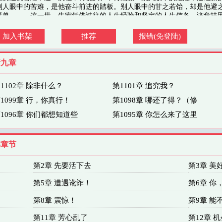
别人眼中的苦难，是他奋斗前进的踏板。别人眼中的甘之若饴，却是他避
猛兽。……这一世，牛宏凭借过往的人生经验和坚定的人生信条，济危扶
--重生61，我带了一座军火库
加入书架
推荐
报错(免登陆)
新九章
1102章 除非什么？
第1101章 追究我？
1099章 行，你真行！
第1098章 哪还了得？（修
1096章 你们都想知道些
第1095章 你怎么来了这里
部章节
第2章 先要活下去
第3章 美
第5章 遭遇讹诈！
第6章 你
第8章 震惊！
第9章 能
第11章 芳心乱了
第12章 