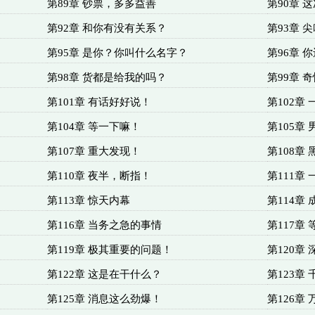
第89章 钞票，多多益善
第90章 
第92章 和你有没有关系？
第93章 
第95章 是你？你叫什么名字？
第96章 
第98章 货都是给我的吗？
第99章 
第101章 有话好好说！
第102章
第104章 等一下嘛！
第105章
第107章 重大发现！
第108章
第110章 夜半，断指！
第111章
第113章 惊天内幕
第114章
第116章 当务之急的事情
第117章
第119章 极其重要的问题！
第120章
第122章 这是在干什么？
第123章
第125章 消息这么劲爆！
第126章