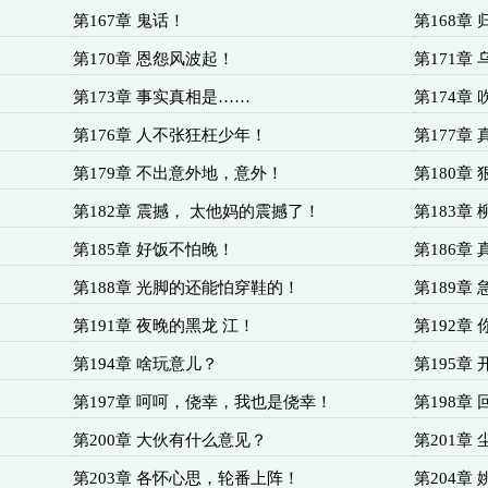
第167章 鬼话！
第168章
第170章 恩怨风波起！
第171章
第173章 事实真相是……
第174章
第176章 人不张狂枉少年！
第177章
第179章 不出意外地，意外！
第180章
第182章 震撼， 太他妈的震撼了！
第183章
第185章 好饭不怕晚！
第186章
第188章 光脚的还能怕穿鞋的！
第189章
第191章 夜晚的黑龙 江！
第192章
第194章 啥玩意儿？
第195章
第197章 呵呵，侥幸，我也是侥幸！
第198章
第200章 大伙有什么意见？
第201章
第203章 各怀心思，轮番上阵！
第204章