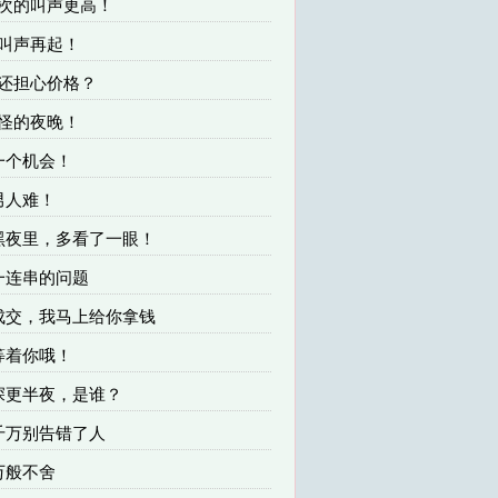
这次的叫声更高！
尖叫声再起！
你还担心价格？
奇怪的夜晚！
 一个机会！
 男人难！
 黑夜里，多看了一眼！
 一连串的问题
 成交，我马上给你拿钱
 等着你哦！
 深更半夜，是谁？
 千万别告错了人
 万般不舍