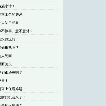
 略施小计！
 确立永久的关系
 让人刮目相看
 惊不惊喜、意不意外？
 风水轮流转！
 咱俩很熟吗？
 仇人见面
 得而复失
 你们都还在啊？
 较量！
 新官上任遇难题！
 发财的机会来了！
 真是这么说的？