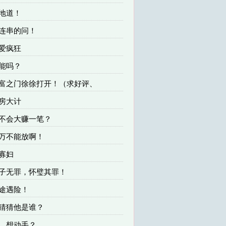
不地道！
一连串的问！
为爱疯狂
可能吗？
 财富之门徐徐打开！（求好评、
建房大计
会不会大赚一笔？
千万不能放啊！
李寡妇
君子无罪，怀璧其罪！
归途遇险！
你猜猜他是谁？
咋，想动手？