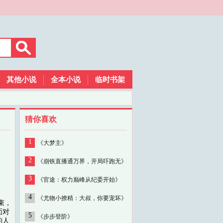
其他小说
全本小说
临时书架
猜你喜欢
1
《大梦主》
2
《崩铁直播通万界，开局吓跑无》
3
《官途：权力巅峰从纪委开始》
4
《尤物小撩精：大叔，你要宠坏》
束，
面对
5
《步步登阶》
的人