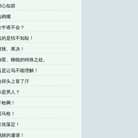
 归心似箭
 乌鸦嘴
 吹牛谁不会？
 真的是恬不知耻！
 狠辣、果决！
 柳星、柳能的特殊之处。
 真是让鸟不能理解！
 急得头上冒了汗
 你是男人？
 开枪啊！
 回马枪！
 尘埃落定！
 姚姬的邀请！