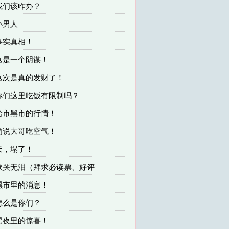
 我们该咋办？
 小男人
 事实真相！
 这是一个阴谋！
 这次是真的发财了！
 你们这里吃饭有限制吗？
 哈市黑市的行情！
 劝说大哥吃空气！
 天，塌了！
 欲哭无泪（拜求必读票、好评
 黑市里的消息！
 怎么是你们？
 黑夜里的惊喜！