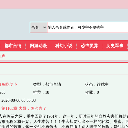
都市言情
网游动漫
科幻小说
恐怖灵异
历史军事
火库
白兔吃萝卜
类型：都市言情
状态：连载中
955
推荐：18
收藏：0
6-08-06 05:33:08
：
第1103章 大哥，怎么办？
牛宏在弥留之际，重生回到了1961年。这一年：历时三年的自然灾害即将结
苦难历程又将开始。人生本苦！！！牛宏却要活出不一样的轻松、甜蜜。
经历过的苦难，这一次他不再低头、不再屈服！别人眼中的危险，是他新