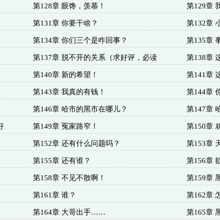
第128章 眼馋，羡慕！
第129章
第131章 你要干啥？
第132章
第134章 你们三个是咋回事？
第135章
第137章 脱不开的关系（求好评，必读
第138章
第140章 新的希望！
第141章
第143章 我真的有钱！
第144章
第146章 哈市的黑市在哪儿？
第147章
好
第149章 冤家路窄！
第150章
第152章 还有什么问题吗？
第153章
第155章 还有谁？
第156章
第158章 不见不散啊！
第159章
第161章 谁？
第162章
第164章 大哥出手……
第165章