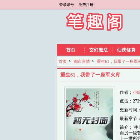
登录账号
免费注册
首页
玄幻魔法
仙侠修真
>
>
首页
都市言情
重生61，我带了一座军
重生61，我带了一座军火库
作者：
小
点击：272
更新时间：202
最新章节
简介： 
而另一段
上一世所