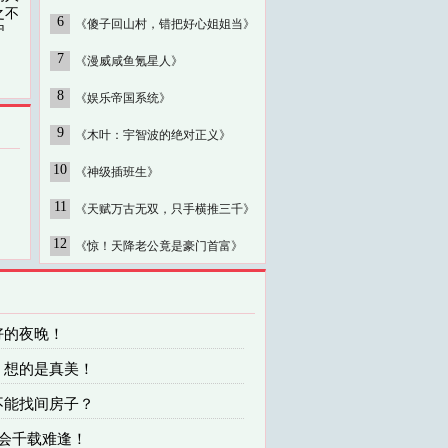
之不
6
《傻子回山村，错把好心姐姐当》
困、
7
《漫威咸鱼氪星人》
8
《娱乐帝国系统》
9
《木叶：宇智波的绝对正义》
10
《神级插班生》
11
《天赋万古无双，只手横推三千》
12
《惊！天降老公竟是豪门首富》
好的夜晚！
，想的是真美！
不能找间房子？
机会千载难逢！