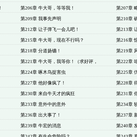
！
第206章 牛大哥，等等我！
第207章
第209章 我事先声明
第210章
第212章 让子弹飞一会儿吧！
第213章
第215章 牛大哥，现在不行吗？
第216章
第218章 分道扬镳！
第219章
第221章 牛大哥，我等你！（求好评，
第222章
第224章 啄木鸟捉害虫
第225章
第227章 他好像疯了！
第228章
第230章 来自牛天才的疯狂
第231章
第233章 意外中的意外
第234章
第236章 出大事了！
第237章
第239章 牛宏的消息
第240章
第242章 有生命危险吗？
第243章