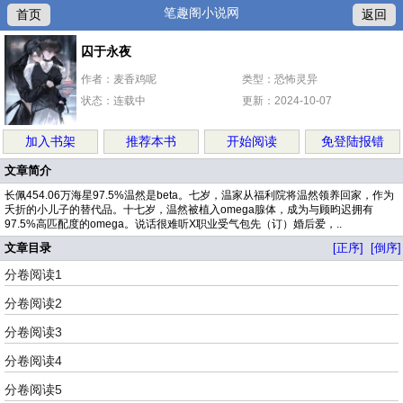
笔趣阁小说网
首页
返回
囚于永夜
作者：麦香鸡呢
类型：恐怖灵异
状态：连载中
更新：2024-10-07
加入书架
推荐本书
开始阅读
免登陆报错
文章简介
长佩454.06万海星97.5%温然是beta。七岁，温家从福利院将温然领养回家，作为
夭折的小儿子的替代品。十七岁，温然被植入omega腺体，成为与顾昀迟拥有
97.5%高匹配度的omega。说话很难听X职业受气包先（订）婚后爱，..
文章目录
[正序]
[倒序]
分卷阅读1
分卷阅读2
分卷阅读3
分卷阅读4
分卷阅读5