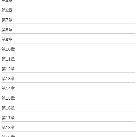
第5章
第6章
第7章
第8章
第9章
第10章
第11章
第12章
第13章
第14章
第15章
第16章
第17章
第18章