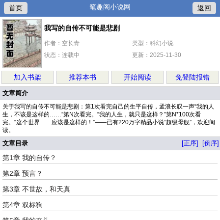
笔趣阁小说网
首页
返回
我写的自传不可能是悲剧
作者：空长青
类型：科幻小说
状态：连载中
更新：2025-11-30
加入书架
推荐本书
开始阅读
免登陆报错
文章简介
关于我写的自传不可能是悲剧：第1次看完自己的生平自传，孟浪长叹一声“我的人
生，不该是这样的……”第N次看完。“我的人生，就只是这样？”第N*100次看
完。“这个世界……应该是这样的！”——已有220万字精品小说“超级母舰”，欢迎阅
读。
文章目录
[正序]
[倒序]
第1章 我的自传？
第2章 预言？
第3章 不世故，和天真
第4章 双标狗