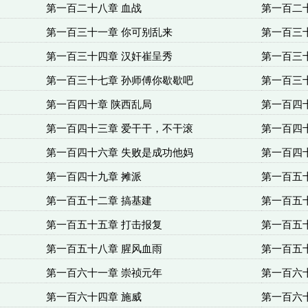
第一百二十八章 血战
第一百二
第一百三十一章 你可别乱来
第一百三
第一百三十四章 汉奸崔呈秀
第一百三
第一百三十七章 孙师傅你歇歇吧
第一百三
第一百四十章 陕西乱局
第一百四
第一百四十三章 爱干干，不干滚
第一百四
第一百四十六章 失败是成功他妈
第一百四
第一百四十九章 摊派
第一百五
第一百五十二章 搞基建
第一百五
第一百五十五章 打击报复
第一百五
第一百五十八章 腥风血雨
第一百五
第一百六十一章 崇祯元年
第一百六
第一百六十四章 施威
第一百六