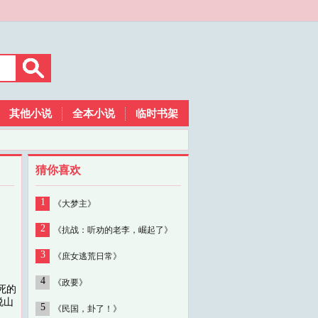
其他小说
全本小说
临时书架
猜你喜欢
1
《大梦主》
2
《抗战：听劝的老李，崛起了》
3
《庶女逃荒日常》
4
《政要》
死的
说山
5
《民国，卦了！》