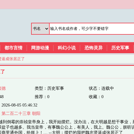
都市言情
网游动漫
科幻小说
恐怖灵异
历史军事
贤逼成张居正了
正了
贞德
类型：历史军事
状态：连载中
48
推荐：0
收藏：0
6-08-05 05:46:32
：
第二百二十三章 朝阳
穿越到倒霉的崇祯皇帝身上，我开始摆烂。没办法，在大明越是想干事业，
屎盆子也越多。我当皇帝，有事魏公公上，有美人，我上。魏公公，朕听
晋商里通外国，给朕上！… --大明：摆烂的我把魏忠贤逼成张居正了