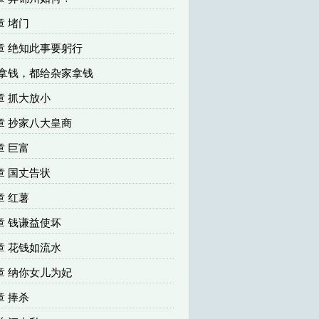
 堵门
章 绝知此事要躬行
 拿钱，都给杂家拿钱
章 抓大放小
章 抄家八大皇商
 巨富
章 国丈告状
 红薯
章 钱谦益使坏
章 花钱如流水
章 纳你女儿为妃
 捧杀