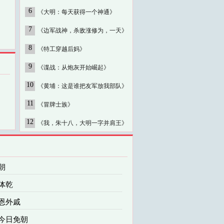
6
《大明：每天获得一个神通》
7
《边军战神，杀敌涨修为，一天》
8
《特工穿越后妈》
9
《谍战：从炮灰开始崛起》
10
《黄埔：这是谁把友军放我部队》
11
《冒牌士族》
12
《我，朱十八，大明一字并肩王》
朝
体乾
恩外戚
 今日免朝