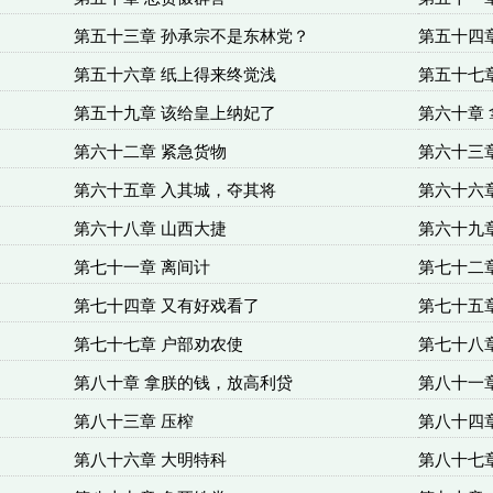
第五十三章 孙承宗不是东林党？
第五十四章
第五十六章 纸上得来终觉浅
第五十七
第五十九章 该给皇上纳妃了
第六十章
第六十二章 紧急货物
第六十三
第六十五章 入其城，夺其将
第六十六
第六十八章 山西大捷
第六十九章
第七十一章 离间计
第七十二
第七十四章 又有好戏看了
第七十五章
第七十七章 户部劝农使
第七十八
第八十章 拿朕的钱，放高利贷
第八十一
第八十三章 压榨
第八十四
第八十六章 大明特科
第八十七章