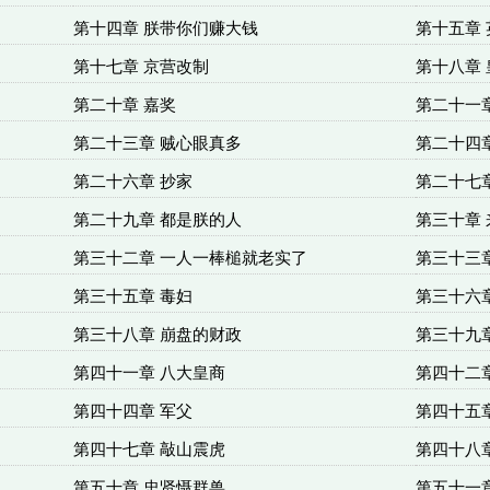
第十四章 朕带你们赚大钱
第十五章 
第十七章 京营改制
第十八章
第二十章 嘉奖
第二十一
第二十三章 贼心眼真多
第二十四
第二十六章 抄家
第二十七
第二十九章 都是朕的人
第三十章
第三十二章 一人一棒槌就老实了
第三十三
第三十五章 毒妇
第三十六
第三十八章 崩盘的财政
第三十九
第四十一章 八大皇商
第四十二章
第四十四章 军父
第四十五
第四十七章 敲山震虎
第四十八
第五十章 忠贤慑群兽
第五十一