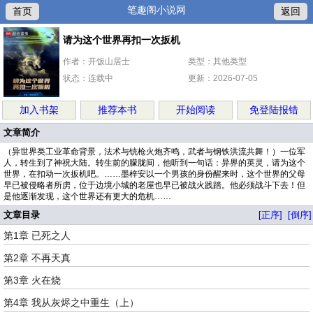
笔趣阁小说网
首页
返回
请为这个世界再扣一次扳机
作者：开饭山居士
类型：其他类型
状态：连载中
更新：2026-07-05
加入书架
推荐本书
开始阅读
免登陆报错
文章简介
（异世界类工业革命背景，法术与铳枪火炮齐鸣，武者与钢铁洪流共舞！）一位军
人，转生到了神祝大陆。转生前的朦胧间，他听到一句话：异界的英灵，请为这个
世界，在扣动一次扳机吧。……墨梓安以一个男孩的身份醒来时，这个世界的父母
早已被侵略者所虏，位于边境小城的老屋也早已被战火践踏。他必须战斗下去！但
是他逐渐发现，这个世界还有更大的危机……
文章目录
[正序]
[倒序]
第1章 已死之人
第2章 不再天真
第3章 火在烧
第4章 我从灰烬之中重生（上）