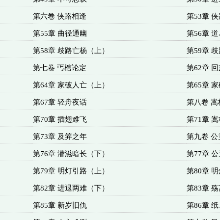
第六卷 侠路相逢
第53章 
第55章 曲径通幽
第56章 
第58章 歧路亡杨（上）
第59章 
第七卷 丐棺论定
第62章 
第64章 家破人亡（上）
第65章 
第67章 轻舟夜话
第八卷 嵩
第70章 插翅难飞
第71章 
第73章 及笄之年
第九卷 公
第76章 潜滋暗长（下）
第77章 
第79章 明灯引路（上）
第80章 
第82章 进退两难（下）
第83章 
第85章 新岁旧仇
第86章 