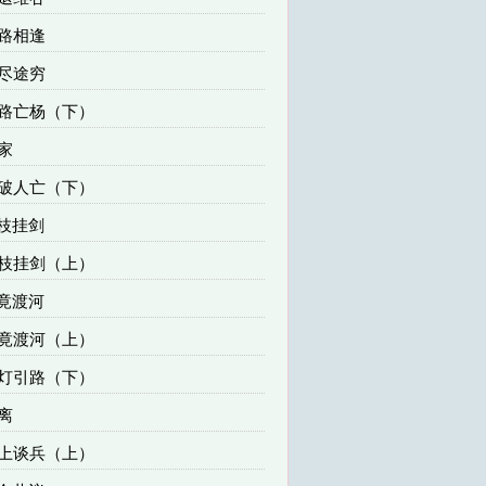
侠路相逢
道尽途穷
歧路亡杨（下）
回家
家破人亡（下）
枝挂剑
嵩枝挂剑（上）
竟渡河
公竟渡河（上）
明灯引路（下）
殇离
纸上谈兵（上）