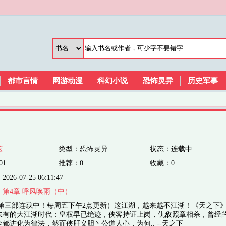
都市言情
网游动漫
科幻小说
恐怖灵异
历史军事
弦
类型：恐怖灵异
状态：连载中
01
推荐：0
收藏：0
6-07-25 06:11:47
：
第4章 呼风唤雨（中）
（第三部连载中！每周五下午2点更新）这江湖，越来越不江湖！《天之下
未有的大江湖时代：皇权早已绝迹，侠客持证上岗，仇敌照章相杀，曾经
都进化为律法，然而侠肝义胆丶公道人心，为何.. --天之下