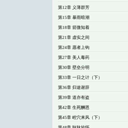
第12章 义薄群芳
第15章 暴雨暗潮
第18章 箭微知着
第21章 虚实之间
第24章 愿者上钩
第27章 美人毒药
第30章 壁垒分明
第33章 一日之计（下）
第36章 归途谢辞
第39章 道亦有盗
第42章 生死酬恩
第45章 崆穴来风（下）
第48章 耿耿於怀