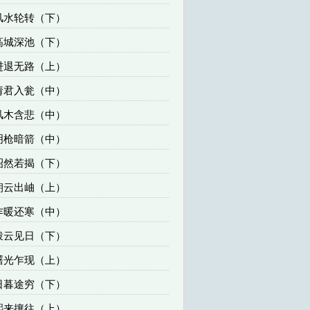
 风水轮转（下）
 高城深池（下）
 进退无路（上）
 请君入瓮（中）
 风木含悲（中）
 明枪暗箭（中）
 昭然若揭（下）
 朝云出岫（上）
 乍暖还寒（中）
 拨云见日（下）
 曙光乍现（上）
 日暮途穷（下）
 熙来攘往（上）