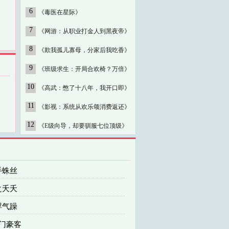
6
《毒医在星际》
7
《网游：从职业打金人到黑夜帝》
8
《欺我孤儿寡母，分家后我吃香》
9
《班级求生：开局合欢椅？万倍》
10
《高武：憋了十八年，我开口即》
11
《影视：系统从欢乐颂消费返还》
12
《E级向导，却要驯服七位顶级》
手蛛丝
之夭夭
浮气躁
朱门豪客