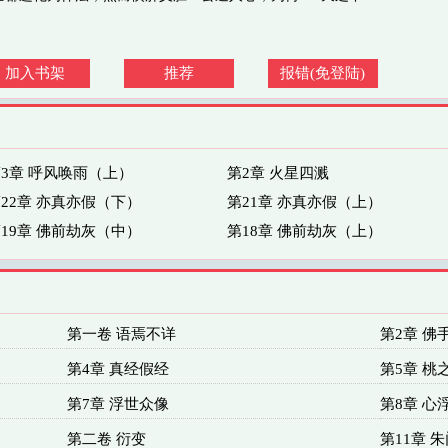
加入书架
推荐
报错(免登陆)
3章 呼风唤雨（上）
第2章 火星四溅
22章 亦真亦假（下）
第21章 亦真亦假（上）
19章 佛前劫灰（中）
第18章 佛前劫灰（上）
第一卷 语焉不详
第2章 佛
第4章 真经假经
第5章 桃
第7章 浮世众像
第8章 心
第二卷 衍变
第11章 