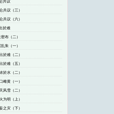
仑共议
昆仑共议（三）
昆仑共议（六）
出於难
云密布（二）
紫乱朱（一）
青出於难（二）
青出於难（五）
血浓於水（二）
信口雌黄（一）
漫天风雪（二）
以火为明（上）
无妄之灾（下）