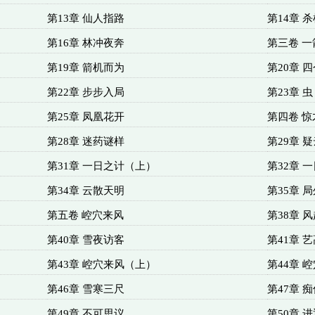
第13章 仙人指路
第14章 
第16章 林冲夜奔
第三卷 一
第19章 箭机而为
第20章 
第22章 步步入局
第23章 虫
第25章 凤凰花开
第四卷 惊
第28章 迷药谜样
第29章 
第31章 一日之计（上）
第32章 
第34章 云散天明
第35章 
第五卷 崆穴来风
第38章 
第40章 雪夜访客
第41章 
第43章 崆穴来风（上）
第44章 
第46章 雪寒三尺
第47章 
第49章 不可思议
第50章 