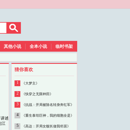
其他小说
全本小说
临时书架
猜你喜欢
1
《大梦主》
2
《快穿之无限种田》
3
《抗战：开局被除名转身奔红军》
4
《重生泰坦巨神，我的细胞全是》
》讲述
的江
5
《高达：开局女舰长做我邻居》