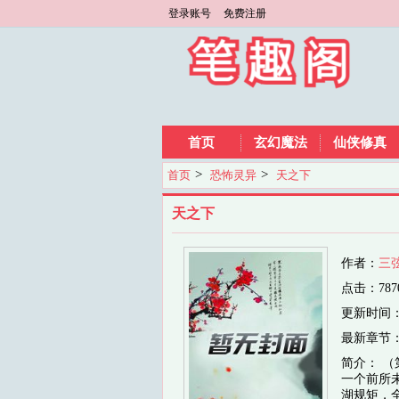
登录账号
免费注册
首页
玄幻魔法
仙侠修真
>
>
首页
恐怖灵异
天之下
天之下
作者：
三
点击：787
更新时间：202
最新章节
简介： 
一个前所
湖规矩，全