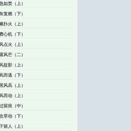
心急如焚（上）
死灰复燃（下）
飞蛾扑火（上）
煞费心机（下）
煽风点火（上）
初露风芒（二）
捕风捉影（上）
望风而逃（下）
月黑风高（上）
闻风而动（上）
风过留痕（中）
风吹草动（下）
刀下留人（上）