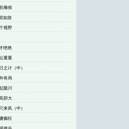
杀机儆侯
箭如故
四个视野
才绝艳
疑云重重
一日之计（中）
局外有局
风起陇川
艺高胆大
崆穴来风（中）
痴傻癫狂
进退维谷