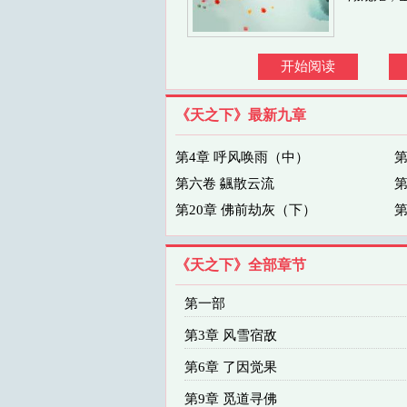
开始阅读
《天之下》最新九章
第4章 呼风唤雨（中）
第
第六卷 飊散云流
第
第20章 佛前劫灰（下）
第
《天之下》全部章节
第一部
第3章 风雪宿敌
第6章 了因觉果
第9章 觅道寻佛