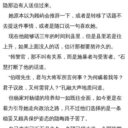
隐那边有人送信过来。
她原本以为顾屿会推辞一下，或者是转移了话题不
去提这件事情，或者是随口说一句喜欢她。
现在他能够话三年的时间到县里，但是县里若是往
上升，如果上面没人的话，估计那都要熬许久的。
“韩警官，那不叫有关系，而是施暴者与受害者。”石
慧打断了他的话道。
“伯喈先生，君与大将军所言何事？为何瞒着我等？
君子议政，又何需背人？”孔融大声地质问道。
但杨家对杨缱的培养却一如既往全面，如今更是在
着力引导她走向政治之路，只不过他们选择的是一条
稳妥又颇具保护姿态的隐晦路子罢了。