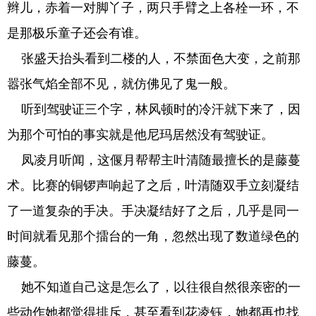
辫儿，赤着一对脚丫子，两只手臂之上各栓一环，不
是那极乐童子还会有谁。
张盛天抬头看到二楼的人，不禁面色大变，之前那
嚣张气焰全部不见，就仿佛见了鬼一般。
听到驾驶证三个字，林风顿时的冷汗就下来了，因
为那个可怕的事实就是他尼玛居然没有驾驶证。
凤凌月听闻，这偃月帮帮主叶清随最擅长的是藤蔓
术。比赛的铜锣声响起了之后，叶清随双手立刻凝结
了一道复杂的手决。手决凝结好了之后，几乎是同一
时间就看见那个擂台的一角，忽然出现了数道绿色的
藤蔓。
她不知道自己这是怎么了，以往很自然很亲密的一
些动作她都觉得排斥，甚至看到花凌钰，她都再也找