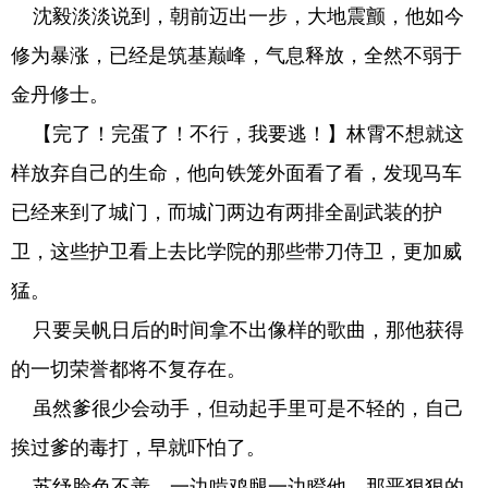
沈毅淡淡说到，朝前迈出一步，大地震颤，他如今
修为暴涨，已经是筑基巅峰，气息释放，全然不弱于
金丹修士。
【完了！完蛋了！不行，我要逃！】林霄不想就这
样放弃自己的生命，他向铁笼外面看了看，发现马车
已经来到了城门，而城门两边有两排全副武装的护
卫，这些护卫看上去比学院的那些带刀侍卫，更加威
猛。
只要吴帆日后的时间拿不出像样的歌曲，那他获得
的一切荣誉都将不复存在。
虽然爹很少会动手，但动起手里可是不轻的，自己
挨过爹的毒打，早就吓怕了。
苏纾脸色不善，一边啃鸡腿一边瞪他，那恶狠狠的