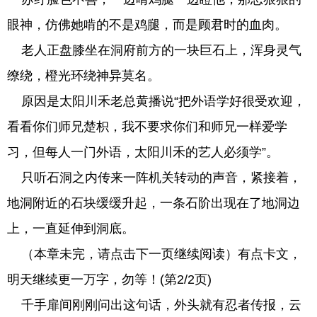
眼神，仿佛她啃的不是鸡腿，而是顾君时的血肉。
老人正盘膝坐在洞府前方的一块巨石上，浑身灵气
缭绕，橙光环绕神异莫名。
原因是太阳川禾老总黄播说“把外语学好很受欢迎，
看看你们师兄楚枳，我不要求你们和师兄一样爱学
习，但每人一门外语，太阳川禾的艺人必须学”。
只听石洞之内传来一阵机关转动的声音，紧接着，
地洞附近的石块缓缓升起，一条石阶出现在了地洞边
上，一直延伸到洞底。
（本章未完，请点击下一页继续阅读）有点卡文，
明天继续更一万字，勿等！(第2/2页)
千手扉间刚刚问出这句话，外头就有忍者传报，云