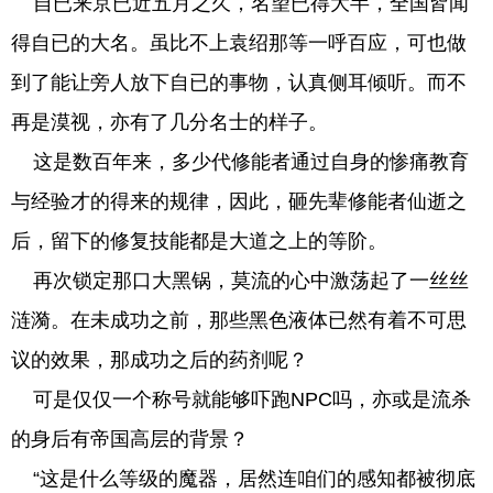
自已来京已近五月之久，名望已得大半，全国皆闻
得自已的大名。虽比不上袁绍那等一呼百应，可也做
到了能让旁人放下自已的事物，认真侧耳倾听。而不
再是漠视，亦有了几分名士的样子。
这是数百年来，多少代修能者通过自身的惨痛教育
与经验才的得来的规律，因此，砸先辈修能者仙逝之
后，留下的修复技能都是大道之上的等阶。
再次锁定那口大黑锅，莫流的心中激荡起了一丝丝
涟漪。在未成功之前，那些黑色液体已然有着不可思
议的效果，那成功之后的药剂呢？
可是仅仅一个称号就能够吓跑NPC吗，亦或是流杀
的身后有帝国高层的背景？
“这是什么等级的魔器，居然连咱们的感知都被彻底