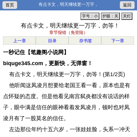
有点卡文，明天继续更一万字，
首页
返回
字号：小
护眼：关
关灯
有点卡文，明天继续更一万字，勿等！
章节报错（免登陆）
上一章
目录
存书签
下一章
一秒记住【笔趣阁小说网】
biquge345.com，更新快，无弹窗！
有点卡文，明天继续更一万字，勿等！(第1/2页)
他听闻这凤凌月想要给老国王看一看，原本也是有
点怀疑的态度。但是他看见南宫弑炎都没有说话的样
子，眼中满是信任的眼神看着发凤凌月，顿时也对凤
凌月有了一股莫名的信任。
左边那位年约十五六岁，一张娃娃脸，头系一冲天