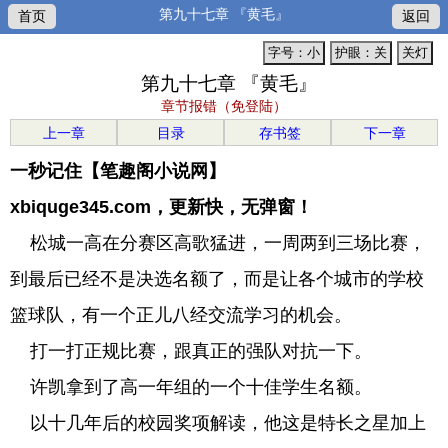
第九十七章 『黄毛』
首页
返回
字号：小
护眼：关
关灯
第九十七章 『黄毛』
章节报错（免登陆）
上一章
目录
存书签
下一章
一秒记住【笔趣阁小说网】
xbiquge345.com，更新快，无弹窗！
松城一高在分赛区高歌猛进，一周两到三场比赛，
到最后已经不是决选名额了，而是让各个城市的学校
篮球队，有一个正儿八经交流学习的机会。
打一打正规比赛，跟真正的强队对抗一下。
许凯拿到了高一年组的一个十佳学生名额。
以十几年后的校园奖项解读，他这是特长之星加上