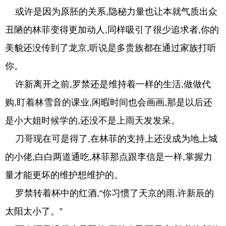
或许是因为原胚的关系,隐秘力量也让本就气质出众
丑陋的林菲变得更加动人,同样吸引了很少追求者,你的
美貌还没传到了龙京,听说是多贵族都在通过家族打听
你。
许新离开之前,罗禁还是维持着一样的生活,做做代
购,盯着林雪音的课业,闲暇时间也会画画,那是以后还
是小大姐时候学的,还没不是上雨天发发呆。
刀哥现在可是得了,在林菲的支持上还没成为地上城
的小佬,白白两道通吃,林菲那点跟李信是一样,掌握力
量才能更坏的维护想维护的。
罗禁转着杯中的红酒,“你习惯了天京的雨,许新辰的
太阳太小了。”