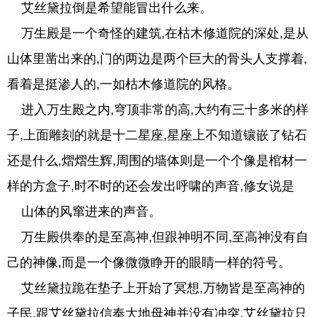
艾丝黛拉倒是希望能冒出什么来。
万生殿是一个奇怪的建筑,在枯木修道院的深处,是从
山体里凿出来的,门的两边是两个巨大的骨头人支撑着,
看着是挺渗人的,一如枯木修道院的风格。
进入万生殿之内,穹顶非常的高,大约有三十多米的样
子,上面雕刻的就是十二星座,星座上不知道镶嵌了钻石
还是什么,熠熠生辉,周围的墙体则是一个个像是棺材一
样的方盒子,时不时的还会发出呼啸的声音,修女说是
山体的风窜进来的声音。
万生殿供奉的是至高神,但跟神明不同,至高神没有自
己的神像,而是一个像微微睁开的眼睛一样的符号。
艾丝黛拉跪在垫子上开始了冥想,万物皆是至高神的
子民,跟艾丝黛拉信奉大地母神并没有冲突,艾丝黛拉只