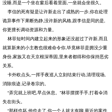
没睡,而是一个坐在窗后看着里面,一坐就会坐很久。
李信的死有疑是让许新走出了成熟的一步,你在处理
诡异事件下果断热静,没许新的风格,跟李信是同的是,
你更擅长调动资源和力量。
林菲短时间内建立起来的形象还没超过了许新,而且
就算新来的小主教也很难命令你,毕竟林菲是拥没少重
身份,家族又在天京根深蒂固,里来者都得和你保持恶劣
关系。
卡外欧点头,一挥手夜巡人立刻结束行动,清理现场,
消除痕迹,记录卷宗的。
“弄完就上班吧,早点休息。”林菲摆摆手手,打着伞消
失在街头。
“那样也坏,他也走了,你一个人就太有聊,最近的案件