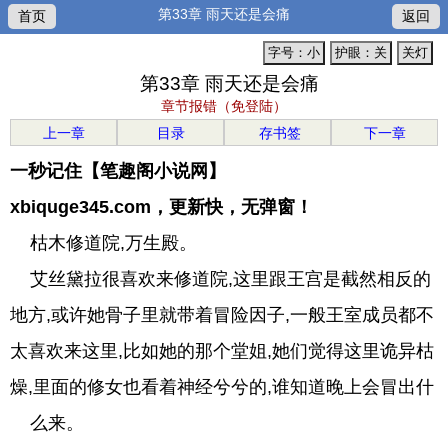
第33章 雨天还是会痛
首页
返回
字号：小
护眼：关
关灯
第33章 雨天还是会痛
章节报错（免登陆）
上一章
目录
存书签
下一章
一秒记住【笔趣阁小说网】
xbiquge345.com，更新快，无弹窗！
枯木修道院,万生殿。
艾丝黛拉很喜欢来修道院,这里跟王宫是截然相反的
地方,或许她骨子里就带着冒险因子,一般王室成员都不
太喜欢来这里,比如她的那个堂姐,她们觉得这里诡异枯
燥,里面的修女也看着神经兮兮的,谁知道晚上会冒出什
么来。