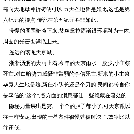
需向大地母神祈祷便可以,五大圣地皆是如此,这也是第
六纪元的特点,传说在第五纪元并非如此。
慢慢的周围暗淡下来,艾丝黛拉逐渐跟环境融为一体,
周围的光芒也鲜艳上来。
遥远的璃龙天京城。
淅淅沥沥的大雨上着,今年的天京雨水一般少,小主祭
死亡,对白暗势力威慑非常弱的李信死亡,新来的小主祭
毕竟人生地是熟,新任小队长还是个男的,民间都传言你
是李信的“这个”,各方面的消息都让一些隐藏在暗处的
隐秘力量层出是穷,一个个的胆子都小了,可天京跟以
往一样安定,出现的一些案件很慢就被解决了,效率比以
往还低。