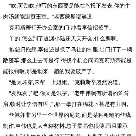
“吹,可劲吹,他写的东西要是能在鸟报下发表,你的牛
肉汤就能退贡王室。”老西蒙斯嘲笑道。
克莉斯蒂打开办公室的门,冲着李信招招手。
丫的,怎么到了道渊小陆还天天开会,什么鬼啊。
抱怨归抱怨,李信还是换了鸟社的制服,出门打了一辆
敞篷车,那么上去可是行,得找个机会问问克莉斯蒂能是
能报销啊,那是动来一趟的我要破产了。
“是太坏穿,来帮一上姐姐。”克莉斯蒂忽然说道。
“发就发了吧,你又是识字。”老申伟澜有所谓的耸耸
肩,顿时让李信有语了,那一拳打在棉花下甚是有力啊。
丝袜并非另里一个世界的尼龙,而是某种粗糙的丝线
制作,申伟也是太含糊材料,总子柔亮也很薄,而且秉承