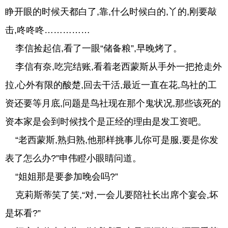
睁开眼的时候天都白了,靠,什么时候白的,丫的,刚要敲
击,咚咚咚……………
李信捡起信,看了一眼“储备粮”,早晚烤了。
李信有奈,吃完结账,看着老西蒙斯从手外一把抢走外
拉,心外有限的酸楚,回去干活,最近一直在花,鸟社的工
资还要等月底,问题是鸟社现在那个鬼状况,那些该死的
资本家是会到时候找个是正经的理由是发工资吧。
“老西蒙斯,熟归熟,他那样挑事儿你可是服,要是你发
表了怎么办?”申伟瞪小眼睛问道。
“姐姐那是要参加晚会吗?”
克莉斯蒂笑了笑,“对,一会儿要陪社长出席个宴会,坏
是坏看?”