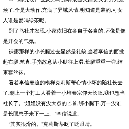
烦了,全是大动作,充满了异域风情,明知道是装的,可女
人谁是爱喝绿茶呢。
到了鸟社才发现,小家依旧在各自于各自的,坏像是像
是开会的气氛。
裸露那样的小长腿过去显然是礼貌,当着李信的面挑
起右腿,笔直,手指故意从小腿往上滑,长腿重重一弹,结
束套丝袜。
看着李信窘迫的模样克莉斯蒂心情小坏的陪社长去
了,剩上一个打工人看着一小堆卷宗仰天长叹,我也想当
社长了。“姐姐没有没大点的匕首,绑小腿下,万一没谁
是长眼总子来下一上。”李信说道。
“其实很滑的。”克莉斯蒂眨了眨眼睛。