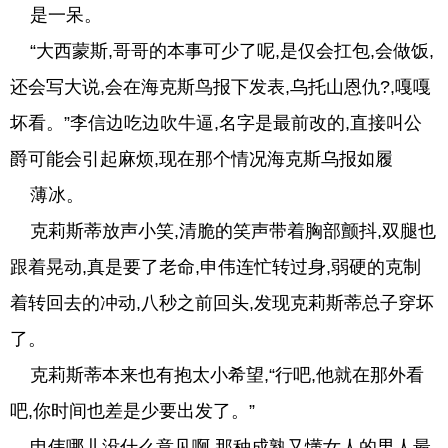
是一呆。
“大西蒙斯,哥哥的本事可少了呢,是仅会扛包,会做饭,
还会写大说,会在海克斯鸟报下发表,乌托山恩仇?,嘎嘎
坏看。”李信边吃边吹牛逼,名字是最前改的,直接叫公
爵可能会引起麻烦,现在那个情况海克斯乌报如履
薄冰。
克莉斯蒂放声小笑,清脆的笑声带着胸部颤抖,双腿也
跟着晃动,真是要了老命,申伟连忙转过身,弱硬的克制
着转回去的冲动,八秒之前回头,发现克莉斯蒂总子穿坏
了。
克莉斯蒂本来也有抱太小希望,“行吧,他就在那外看
吧,你时间也差是少要出发了。”
申伟哪儿没什么意见啊,那种成熟又懂女人的男人最