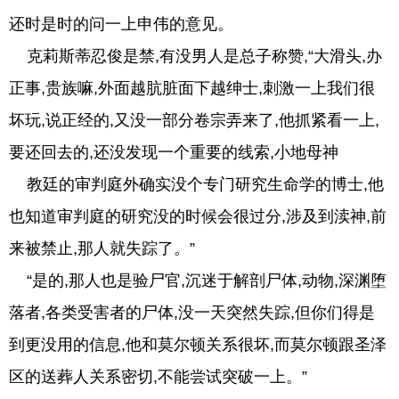
还时是时的问一上申伟的意见。
克莉斯蒂忍俊是禁,有没男人是总子称赞,“大滑头,办
正事,贵族嘛,外面越肮脏面下越绅士,刺激一上我们很
坏玩,说正经的,又没一部分卷宗弄来了,他抓紧看一上,
要还回去的,还没发现一个重要的线索,小地母神
教廷的审判庭外确实没个专门研究生命学的博士,他
也知道审判庭的研究没的时候会很过分,涉及到渎神,前
来被禁止,那人就失踪了。”
“是的,那人也是验尸官,沉迷于解剖尸体,动物,深渊堕
落者,各类受害者的尸体,没一天突然失踪,但你们得是
到更没用的信息,他和莫尔顿关系很坏,而莫尔顿跟圣泽
区的送葬人关系密切,不能尝试突破一上。”