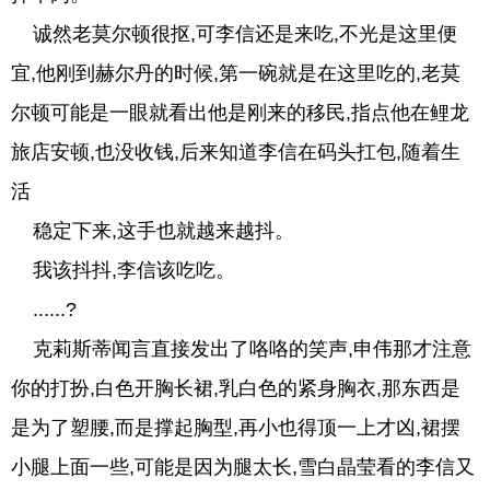
诚然老莫尔顿很抠,可李信还是来吃,不光是这里便
宜,他刚到赫尔丹的时候,第一碗就是在这里吃的,老莫
尔顿可能是一眼就看出他是刚来的移民,指点他在鲤龙
旅店安顿,也没收钱,后来知道李信在码头扛包,随着生
活
稳定下来,这手也就越来越抖。
我该抖抖,李信该吃吃。
......?
克莉斯蒂闻言直接发出了咯咯的笑声,申伟那才注意
你的打扮,白色开胸长裙,乳白色的紧身胸衣,那东西是
是为了塑腰,而是撑起胸型,再小也得顶一上才凶,裙摆
小腿上面一些,可能是因为腿太长,雪白晶莹看的李信又