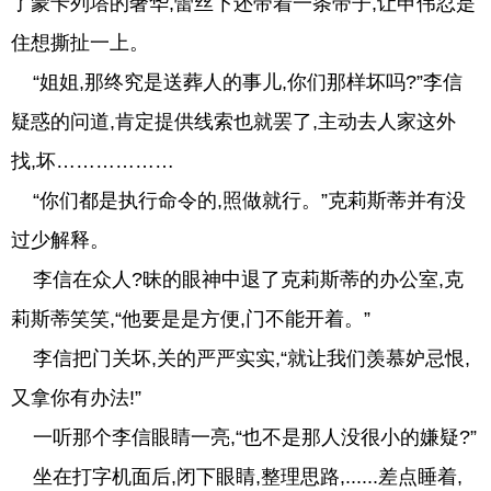
了蒙卡列塔的奢华,蕾丝下还带着一条带子,让申伟忍是
住想撕扯一上。
“姐姐,那终究是送葬人的事儿,你们那样坏吗?”李信
疑惑的问道,肯定提供线索也就罢了,主动去人家这外
找,坏………………
“你们都是执行命令的,照做就行。”克莉斯蒂并有没
过少解释。
李信在众人?昧的眼神中退了克莉斯蒂的办公室,克
莉斯蒂笑笑,“他要是是方便,门不能开着。”
李信把门关坏,关的严严实实,“就让我们羡慕妒忌恨,
又拿你有办法!”
一听那个李信眼睛一亮,“也不是那人没很小的嫌疑?”
坐在打字机面后,闭下眼睛,整理思路,......差点睡着,