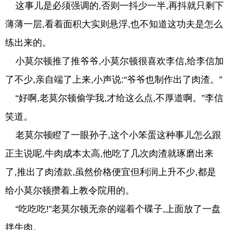
这事儿是必须强调的,否则一抖少一半,再抖就只剩下
薄薄一层,看着面积大实则悬浮,也不知道这功夫是怎么
练出来的。
小莫尔顿推了推爷爷,小莫尔顿很喜欢李信,给李信加
了不少,亲自端了上来,小声说:“爷爷也制作出了肉渣。”
“好啊,老莫尔顿偷学我,才给这么点,不厚道啊。”李信
笑道。
老莫尔顿瞪了一眼孙子,这个小笨蛋这种事儿怎么跟
正主说呢,牛肉成本太高,他吃了几次肉渣就琢磨出来
了,推出了肉渣款,虽然价格便宜但利润上升不少,都是
给小莫尔顿攒着上教令院用的。
“吃吃吃!”老莫尔顿无奈的端着个碟子,上面放了一盘
拌牛肉。