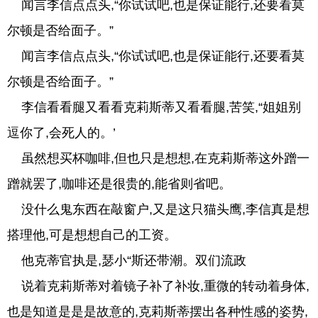
闻言李信点点头,“你试试吧,也是保证能行,还要看莫
尔顿是否给面子。”
闻言李信点点头,“你试试吧,也是保证能行,还要看莫
尔顿是否给面子。”
李信看看腿又看看克莉斯蒂又看看腿,苦笑,“姐姐别
逗你了,会死人的。’
虽然想买杯咖啡,但也只是想想,在克莉斯蒂这外蹭一
蹭就罢了,咖啡还是很贵的,能省则省吧。
没什么鬼东西在敲窗户,又是这只猫头鹰,李信真是想
搭理他,可是想想自己的工资。
他克蒂官执是,瑟小“斯还带潮。双们流政
说着克莉斯蒂对着镜子补了补妆,重微的转动着身体,
也是知道是是是故意的,克莉斯蒂摆出各种性感的姿势,