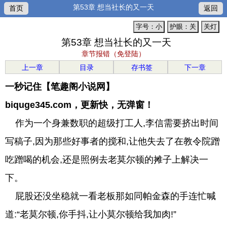
第53章 想当社长的又一天
首页
返回
字号：小
护眼：关
关灯
第53章 想当社长的又一天
章节报错（免登陆）
上一章
目录
存书签
下一章
一秒记住【笔趣阁小说网】
biquge345.com，更新快，无弹窗！
作为一个身兼数职的超级打工人,李信需要挤出时间
写稿子,因为那些好事者的搅和,让他失去了在教令院蹭
吃蹭喝的机会,还是照例去老莫尔顿的摊子上解决一
下。
屁股还没坐稳就一看老板那如同帕金森的手连忙喊
道:“老莫尔顿,你手抖,让小莫尔顿给我加肉!”