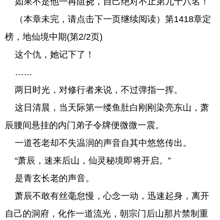
如果不是他一再阻挠，自己绝对不止第九十八名！
（本章未完，请点击下一页继续阅读）第1418章定
榜，地仙境中期(第2/2页)
这个仇，她记下了！
……
两日时光，对修行者来说，不过弹指一挥。
这日清晨，当天际第一缕鱼肚白刚刚染亮东山，萧
辰腰间悬挂的内门弟子令牌便微微一震。
一道苍老却不失温润的声音自其中悠悠传出。
“萧辰，速来后山，仙灵秘境即将开启。”
是青玄长老的声音。
萧辰不敢有丝毫怠慢，心念一动，迅速起身，离开
自己的洞府，化作一道流光，朝宗门后山那片禁制重