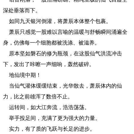
深处垂落而下。
如同九天银河倒灌，将萧辰本体整个包裹。
萧辰只感觉一股难以言喻的温暖与舒畅瞬间涌遍全
身，仿佛每一个细胞都被洗涤、被滋养。
原本坚如磐石的修为瓶颈，在这股仙气洪流冲击
下，发出了咔嚓一声细响，轰然破碎。
地仙境中期！
当仙气灌体缓缓结束，光华散去，萧辰体内的仙
力，比之前雄浑了数倍不止。
运转间，如大江奔流，浩浩荡荡。
举手投足间，充满了更为强大的力量。
实力，有了质的飞跃与长足的进步。