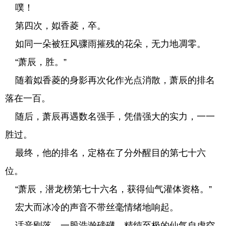
噗！
第四次，姒香菱，卒。
如同一朵被狂风骤雨摧残的花朵，无力地凋零。
“萧辰，胜。”
随着姒香菱的身影再次化作光点消散，萧辰的排名
落在一百。
随后，萧辰再遇数名强手，凭借强大的实力，一一
胜过。
最终，他的排名，定格在了分外醒目的第七十六
位。
“萧辰，潜龙榜第七十六名，获得仙气灌体资格。”
宏大而冰冷的声音不带丝毫情绪地响起。
话音刚落，一股浩瀚磅礴、精纯至极的仙气自虚空