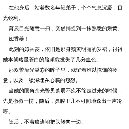
在他身后，站着数名年轻弟子，个个气息沉凝，目
光锐利。
萧辰目光随意一扫，突然捕捉到一抹熟悉的鹅黄。
姒香菱！
此刻的姒香菱，依旧是那身鹅黄明丽的罗裙，衬得
她本就略显苍白的脸颊愈发失了几分血色。
那双曾流光溢彩的眸子里，残留着难以掩饰的疲
惫，以及一缕深埋在心底的怨怼。
当她的眼角余光瞥见萧辰不疾不徐走过来的时候，
先是微微一愣，随后，鼻腔里几不可闻地逸出一声冷
哼。
随后，不着痕迹地把头转向一边。