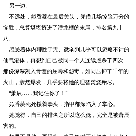
另一边。
不远处，姒香菱在最后关头，凭借几场惊险万分的
惨胜，总算堪堪挤进了潜龙榜的末尾，排名第九十
八。
感受着体内聊胜于无、微弱到几乎可以忽略不计的
仙气灌体，再想到自己被同一个人连续虐杀了四次，
那份深深刻入骨髓的屈辱和怨毒，如同压抑了千年的
火山，轰然爆发，几乎要将她的理智焚烧殆尽。
“萧辰……我记住你了！”
姒香菱死死攥着拳头，指甲都深陷入了掌心。
她觉得，自己的排名之所以这么低，完全是被萧辰
害的。