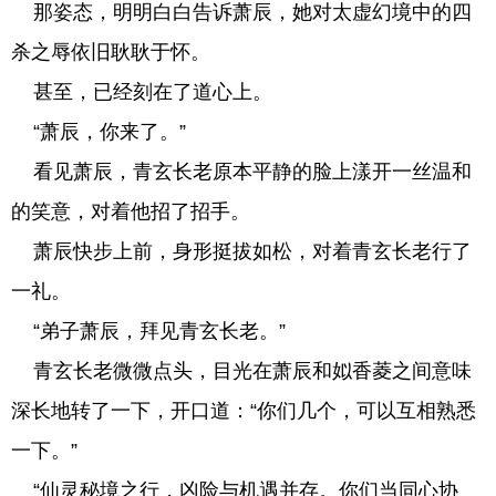
那姿态，明明白白告诉萧辰，她对太虚幻境中的四
杀之辱依旧耿耿于怀。
甚至，已经刻在了道心上。
“萧辰，你来了。”
看见萧辰，青玄长老原本平静的脸上漾开一丝温和
的笑意，对着他招了招手。
萧辰快步上前，身形挺拔如松，对着青玄长老行了
一礼。
“弟子萧辰，拜见青玄长老。”
青玄长老微微点头，目光在萧辰和姒香菱之间意味
深长地转了一下，开口道：“你们几个，可以互相熟悉
一下。”
“仙灵秘境之行，凶险与机遇并存。你们当同心协