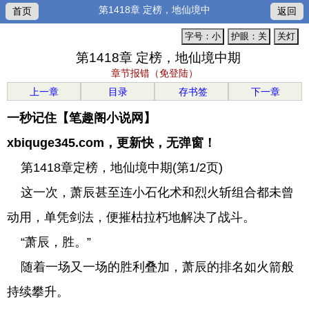
第1418章 定榜，地仙境中
首页
返回
字号：小
护眼：关
关灯
第1418章 定榜，地仙境中期
章节报错（免登陆）
上一章
目录
存书签
下一章
一秒记住【笔趣阁小说网】
xbiquge345.com，更新快，无弹窗！
第1418章定榜，地仙境中期(第1/2页)
这一次，萧辰甚至连小石化术和烈火斩组合都未曾
动用，单凭剑法，便摧枯拉朽地解决了战斗。
“萧辰，胜。”
随着一场又一场的胜利叠加，萧辰的排名如火箭般
持续攀升。