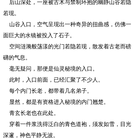
后山深处，一座被古木与禁制环抱的幽静山谷若隐
若现。
山谷入口，空气呈现出一种奇异的扭曲感，仿佛一
面巨大的水镜被投入了石子。
空间涟漪般荡漾的光门若隐若现，散发着古老而磅
礴的气息。
毫无疑问，那便是仙灵秘境的入口。
此时，入口前面，已经汇聚了不少人。
每个内门长老，都带着几名弟子。
显然，都是有资格进入秘境的内门翘楚。
青玄长老也在此处。
穿着一件浆洗得泛白的青色道袍，须发如雪，目光
深邃，神色平静无波。