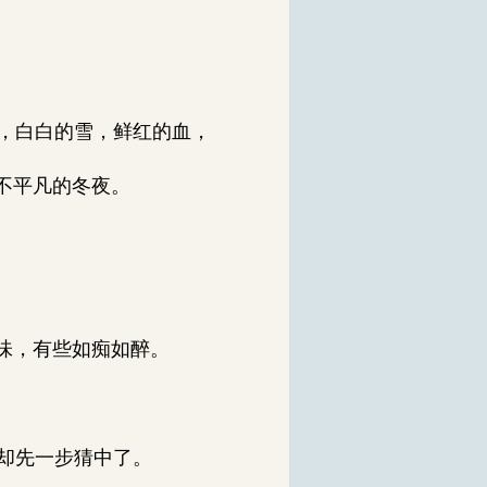
，白白的雪，鲜红的血，
不平凡的冬夜。
味，有些如痴如醉。
却先一步猜中了。