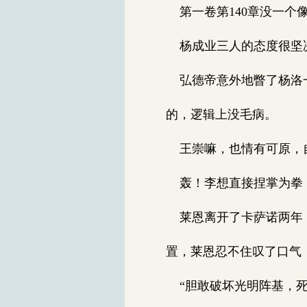
第一卷第140章没一个像人
杨成业三人的态度很坚决
弘德帝意外地瞥了杨洛一
的，逻辑上没毛病。
王崇嘛，也情有可原，自
轰！李想直接捏掌为拳，
莱恩离开了卡萨诺两年，
置，莱恩忍不住叹了口气
“胆敢破坏光明阵基，死