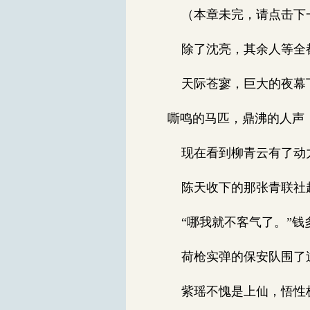
（本章未完，请点击下一页
除了沈亮，其余人等全都
天际苍寥，巨大的夜幕下
嘶鸣的马匹，鼎沸的人声
现在看到柳青云有了动力
陈天收下的那张青联社超
“哪我就不客气了。”钱
荷枪实弹的保安队围了过
紫瑶不愧是上仙，悟性极