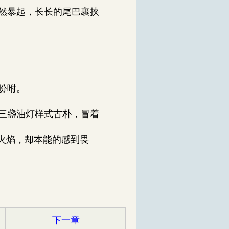
然暴起，长长的尾巴裹挟
吩咐。
三盏油灯样式古朴，冒着
火焰，却本能的感到畏
下一章