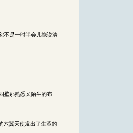
怨不是一时半会儿能说清
四壁那熟悉又陌生的布
的六翼天使发出了生涩的