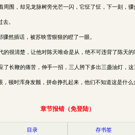
周围，却见龙脉树旁光芒一闪，它怔了怔，下一刻，骤
过去。
郎骤然插话，被苏映雪狠狠的瞪了一眼。
的很清楚，让他对陈天唯命是从，绝不可违背了陈天的
了长鞭的痛苦，伸手一招，三人胯下多出三盏油灯，这
眼，顿时浑身发颤，拼命挣扎起来，他们不知道这是什么
章节报错（免登陆）
目录
存书签