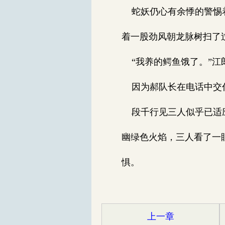
蛇妖仍心有余悸的警惕着
着一股劲风朝龙脉树扫了
“我养的鳄鱼饿了。”江
因为郝队长在电话中交代
段千行见三人似乎已适应
幽绿色火焰，三人看了一
惧。
上一章