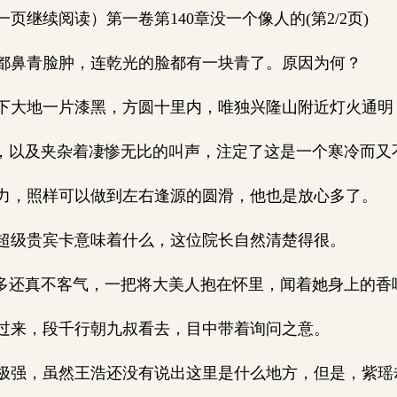
继续阅读）第一卷第140章没一个像人的(第2/2页)
鼻青脸肿，连乾光的脸都有一块青了。原因为何？
大地一片漆黑，方圆十里内，唯独兴隆山附近灯火通明
，以及夹杂着凄惨无比的叫声，注定了这是一个寒冷而又
，照样可以做到左右逢源的圆滑，他也是放心多了。
级贵宾卡意味着什么，这位院长自然清楚得很。
多还真不客气，一把将大美人抱在怀里，闻着她身上的香
来，段千行朝九叔看去，目中带着询问之意。
强，虽然王浩还没有说出这里是什么地方，但是，紫瑶