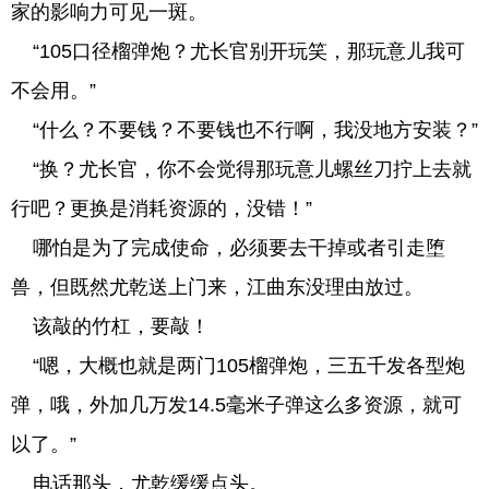
家的影响力可见一斑。
“105口径榴弹炮？尤长官别开玩笑，那玩意儿我可
不会用。”
“什么？不要钱？不要钱也不行啊，我没地方安装？”
“换？尤长官，你不会觉得那玩意儿螺丝刀拧上去就
行吧？更换是消耗资源的，没错！”
哪怕是为了完成使命，必须要去干掉或者引走堕
兽，但既然尤乾送上门来，江曲东没理由放过。
该敲的竹杠，要敲！
“嗯，大概也就是两门105榴弹炮，三五千发各型炮
弹，哦，外加几万发14.5毫米子弹这么多资源，就可
以了。”
电话那头，尤乾缓缓点头。