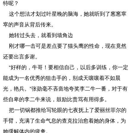
特呢？
这个想法才划过叶星晚的脑海，她就听到了窸窸窣
窣的声音从背后传来。
她转过头去，就看到墙角边
刚才哪一击可是差点要了猫头鹰的性命，现在竟然
还要出言多谢。
“好样的，牛哥！要相信自己，以后多训练，你一定
能成为一名优秀的狙击手的，别成天嚷嚷着不如晨
光，艳兵。”张勋毫不吝啬地夸奖李二牛一番，对于有
些自卑的李二牛来说，鼓励比责骂有用得多。
把一切锅都推给写轮眼的七夜抚上了爱丽丝菲尔的
手臂，充满了生命气息的查克拉治愈着她的身体，为
她缓解体内的疲惫。