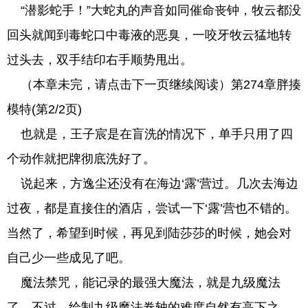
“潜影蛇手！”大蛇丸的声音如同催命丧钟，牧云都没
回头就闻到毒蛇口中毒液的恶臭，一咬牙牧云猛地转
过头去，双手结印右手顺势甩出。
（本章未完，请点击下一页继续阅读）第274章胖揍
模特(第2/2页)
也就是，王子宸是在盲洗的情况下，单手只用了四
个动作就把牌彻底洗好了。
说起来，方逸尘还没有在海边‘露’营过。几次去海边
过夜，都是直接住的酒店，尝试一下‘露’营也不错的。
当然了，希望到时候，再见到陆莎莎的时候，她会对
自己少一些成见了吧。
魔法禁咒，能记录的最强大魔法，就是九级魔法
了，不过，绘制九级魔法卷轴的难度自然有高下之