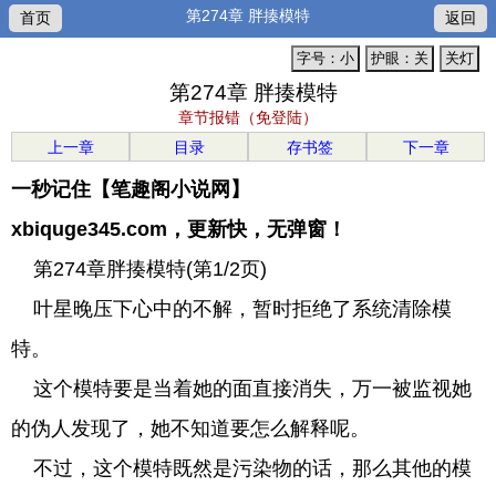
第274章 胖揍模特
首页
返回
字号：小
护眼：关
关灯
第274章 胖揍模特
章节报错（免登陆）
上一章
目录
存书签
下一章
一秒记住【笔趣阁小说网】
xbiquge345.com，更新快，无弹窗！
第274章胖揍模特(第1/2页)
叶星晚压下心中的不解，暂时拒绝了系统清除模
特。
这个模特要是当着她的面直接消失，万一被监视她
的伪人发现了，她不知道要怎么解释呢。
不过，这个模特既然是污染物的话，那么其他的模