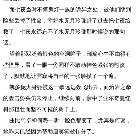
而七夜当时不懂鬼灯一族的诡异之处，被他们阴到
险些丢掉了性命，幸好水无月玲珑赶了过去把七夜给
救了，七夜永远忘不了水无月玲珑那时候说的那句
话。
望着那双泛着银色的空洞眸子，瑾瑜心中不由得有
些怪异，看了一眼一旁同样不敢动神色紧张的熊孩
子，默默地让冥寂将自己的一张脸摸了一个遍。
凯多庞大身躯被这一拳远远轰飞出去，而熔岩之拳
的轰击势头仍未停止，继续向前，轰中了亚尔奇曼红
树那粗壮而坚不可摧的树干上。
曲比阿卓和何璐一听，脸色都变了，尤其是何璐，
她昨天已经因为帮助唐笑笑被扣分了。