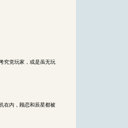
考究党玩家，或是虽无玩
机在内，顾恋和辰星都被