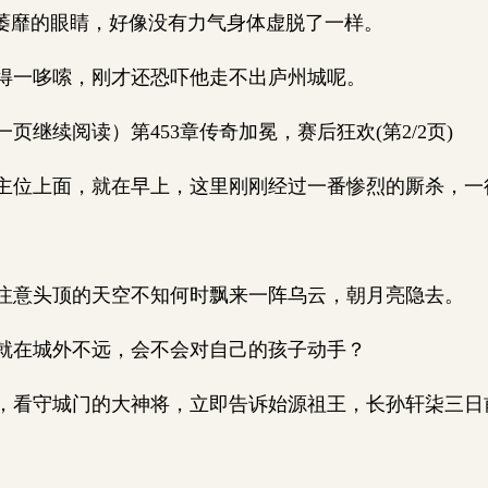
萎靡的眼睛，好像没有力气身体虚脱了一样。
一哆嗦，刚才还恐吓他走不出庐州城呢。
继续阅读）第453章传奇加冕，赛后狂欢(第2/2页)
位上面，就在早上，这里刚刚经过一番惨烈的厮杀，一
意头顶的天空不知何时飘来一阵乌云，朝月亮隐去。
在城外不远，会不会对自己的孩子动手？
看守城门的大神将，立即告诉始源祖王，长孙轩柒三日