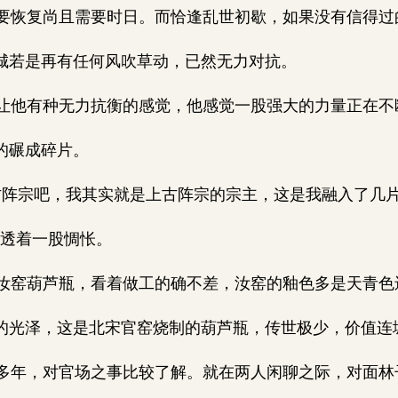
恢复尚且需要时日。而恰逢乱世初歇，如果没有信得过
城若是再有任何风吹草动，已然无力对抗。
他有种无力抗衡的感觉，他感觉一股强大的力量正在不
的碾成碎片。
阵宗吧，我其实就是上古阵宗的宗主，这是我融入了几
气透着一股惆怅。
窑葫芦瓶，看着做工的确不差，汝窑的釉色多是天青色
的光泽，这是北宋官窑烧制的葫芦瓶，传世极少，价值连
年，对官场之事比较了解。就在两人闲聊之际，对面林