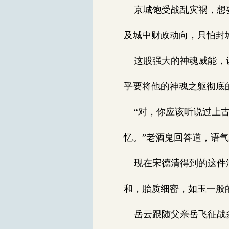
京城饱受战乱灾祸，想要
及城中财政动向，只怕封
这股强大的神魂威能，让
乎要将他的神魂之躯彻底
“对，你应该听说过上古
忆。”老酒鬼回答道，语
现在宋德清得到的这件汝
和，胎质细密，如玉一般
岳云跟随父亲岳飞征战多