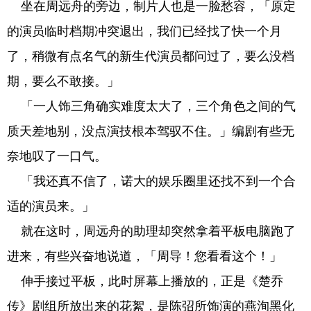
坐在周远舟的旁边，制片人也是一脸愁容，「原定
的演员临时档期冲突退出，我们已经找了快一个月
了，稍微有点名气的新生代演员都问过了，要么没档
期，要么不敢接。」
「一人饰三角确实难度太大了，三个角色之间的气
质天差地别，没点演技根本驾驭不住。」编剧有些无
奈地叹了一口气。
「我还真不信了，诺大的娱乐圈里还找不到一个合
适的演员来。」
就在这时，周远舟的助理却突然拿着平板电脑跑了
进来，有些兴奋地说道，「周导！您看看这个！」
伸手接过平板，此时屏幕上播放的，正是《楚乔
传》剧组所放出来的花絮，是陈弨所饰演的燕洵黑化