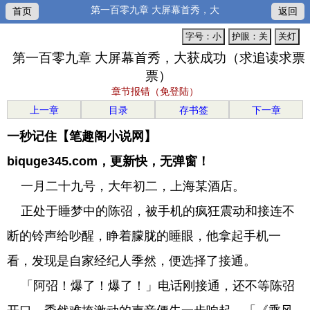
第一百零九章 大屏幕首秀，大
首页
返回
字号：小
护眼：关
关灯
第一百零九章 大屏幕首秀，大获成功（求追读求票
票）
章节报错（免登陆）
上一章
目录
存书签
下一章
一秒记住【笔趣阁小说网】
biquge345.com，更新快，无弹窗！
一月二十九号，大年初二，上海某酒店。
正处于睡梦中的陈弨，被手机的疯狂震动和接连不
断的铃声给吵醒，睁着朦胧的睡眼，他拿起手机一
看，发现是自家经纪人季然，便选择了接通。
「阿弨！爆了！爆了！」电话刚接通，还不等陈弨