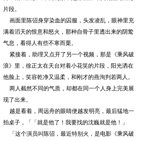
片段。
画面里陈弨身穿染血的囚服，头发凌乱，眼神里充
满着滔天的恨意和怒火，那种自骨子里透出来的阴鸷
气息，看得人有些不寒而栗。
紧接着，助理又点开了另一个视频，那是《乘风破
浪》里，徐正太在天台对着小花笑的片段，阳光洒在
他脸上，笑容乾净又温柔，和刚才的燕洵判若两人。
两人截然不同的气质，却都在同一个人身上完美展
现了出来。
越是看着，周远舟的眼睛便越发明亮，最后猛地一
拍桌子，「「就是他了！我要找的沈巍就是他！」
「这个演员叫陈弨，最近特别火，是电影《乘风破