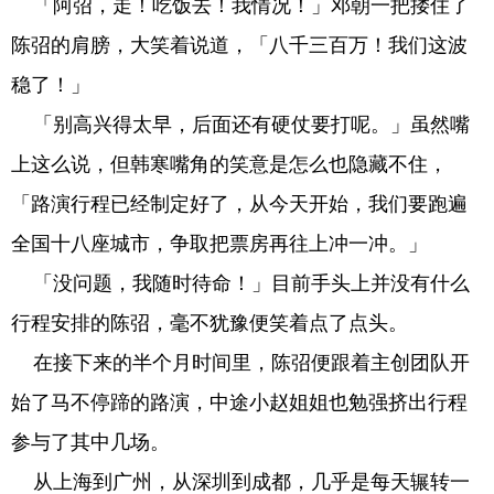
「阿弨，走！吃饭去！我情况！」邓朝一把搂住了
陈弨的肩膀，大笑着说道，「八千三百万！我们这波
稳了！」
「别高兴得太早，后面还有硬仗要打呢。」虽然嘴
上这么说，但韩寒嘴角的笑意是怎么也隐藏不住，
「路演行程已经制定好了，从今天开始，我们要跑遍
全国十八座城市，争取把票房再往上冲一冲。」
「没问题，我随时待命！」目前手头上并没有什么
行程安排的陈弨，毫不犹豫便笑着点了点头。
在接下来的半个月时间里，陈弨便跟着主创团队开
始了马不停蹄的路演，中途小赵姐姐也勉强挤出行程
参与了其中几场。
从上海到广州，从深圳到成都，几乎是每天辗转一