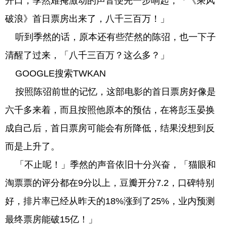
开口，季然难掩激动的声音便先一步响起，「《乘风
破浪》首日票房出来了，八千三百万！」
听到季然的话，原本还有些茫然的陈弨，也一下子
清醒了过来，「八千三百万？这么多？」
GOOGLE搜索TWKAN
按照陈弨前世的记忆，这部电影的首日票房好像是
六千多来着，而且按照他原本的预估，在将彭玉晏换
成自己后，首日票房可能会有所降低，结果没想到反
而是上升了。
「不止呢！」季然的声音依旧十分兴奋，「猫眼和
淘票票的评分都在9分以上，豆瓣开分7.2，口碑特别
好，排片率已经从昨天的18%涨到了25%，业内预测
最终票房能破15亿！」