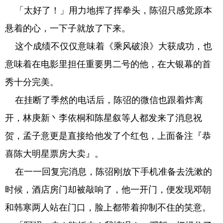
「太好了！」用力地挥了挥拳头，陈弨只感觉原本
悬着的心，一下子就放了下来。
这个成绩不仅仅意味着《乘风破浪》大获成功，也
意味着在电影里担任重要男二号的他，在大银幕的首
秀十分完美。
在挂断了季然的电话后，陈弨的微信也跟着炸离
开，林庚新丶李依桐和陈星叙等人都发来了消息祝
贺，孟子意更是直接给他发了个红包，上面备注『恭
喜陈大明星票房大卖』。
在一一回复完消息，陈弨刚放下手机准备去洗漱的
时候，酒店房门却被敲响了，他一开门，便发现邓朝
和韩寒两人站在门口，脸上都带着抑制不住的笑意。