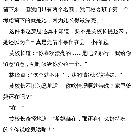
留下来，但我们只有两个名额，我们校委班子第一个
考虑留下的就是她，因为她长得最漂亮。”
这件事赵梦思还真不知道，要不是黄校长提起来，
她还以为自己真是凭借本事留在县一小的呢。
黄校长道：“你喜欢漂亮的……是吧？那行，我给你
留意留意，到时候给你介绍一个。”
林峰道：“这个就不用了，我的情况比较特殊。”
黄校长不以为意地道：“你啥情况啊就特殊？家里爹
妈还在吧？”
“在。”
黄校长奇怪地道：“爹妈都在，那还有什么好特殊
的？你说啥鬼话呢！”