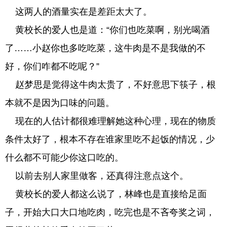
这两人的酒量实在是差距太大了。
黄校长的爱人也是道：“你们也吃菜啊，别光喝酒
了……小赵你也多吃吃菜，这牛肉是不是我做的不
好，你们咋都不吃呢？”
赵梦思是觉得这牛肉太贵了，不好意思下筷子，根
本就不是因为口味的问题。
现在的人估计都很难理解她这种心理，现在的物质
条件太好了，根本不存在谁家里吃不起饭的情况，少
什么都不可能少你这口吃的。
以前去别人家里做客，还真得注意点这个。
黄校长的爱人都这么说了，林峰也是直接给足面
子，开始大口大口地吃肉，吃完也是不吝夸奖之词，