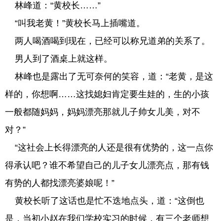
林峰道：“黄校长……”
“叫我老黄！”黄校长马上插嘴道。
两人喝酒喝到现在，已经可以称兄道弟的关系了。
男人到了酒桌上就这样。
林峰也是露出了无可奈何的笑容，道：“老黄，是这
样的，你想啊……这找媳妇肯定要生娃的，生的小孩
一般都随妈妈，妈妈漂亮那就儿子帅女儿美，对不
对？”
“这社会上长得漂亮的人还是很有优势的，这一点你
得承认吧？谁不希望自己的儿子女儿漂亮点，那有钱
有势的人都找漂亮婆娘呢！”
黄校长听了这话也是忙不迭地点头，道：“这倒也
是，当初小赵在我们学校实习的时候，有三个老师想