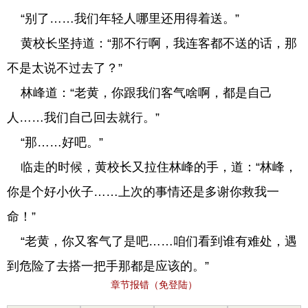
“别了……我们年轻人哪里还用得着送。”
黄校长坚持道：“那不行啊，我连客都不送的话，那
不是太说不过去了？”
林峰道：“老黄，你跟我们客气啥啊，都是自己
人……我们自己回去就行。”
“那……好吧。”
临走的时候，黄校长又拉住林峰的手，道：“林峰，
你是个好小伙子……上次的事情还是多谢你救我一
命！”
“老黄，你又客气了是吧……咱们看到谁有难处，遇
到危险了去搭一把手那都是应该的。”
章节报错（免登陆）