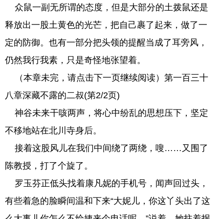
众鼠一副无所谓的态度，但是大部分的土拨鼠还是
释放出一股土黄色的光芒，把自己裹了起来，做了一
定的防御。也有一部分把头领的提醒当成了耳旁风，
仍然我行我素，只是奇怪地张望着。
（本章未完，请点击下一页继续阅读）第一百三十
八章深藏不露的二叔(第2/2页)
神谷未来干咳两声，将心中纷乱的思想压下，坚定
不移地站在北川寺身后。
接着这股风儿在我们中间绕了两绕，嗖……又围了
陈教授，打了个旋了。
罗玉芬正低头找着康凡妮的手机号，闻声回过头，
有些着急的脸瞬间温和下来“大妮儿，你这丫头出了这
么大事儿你怎么不给姨来个电话呢。”说着，她拄着拐