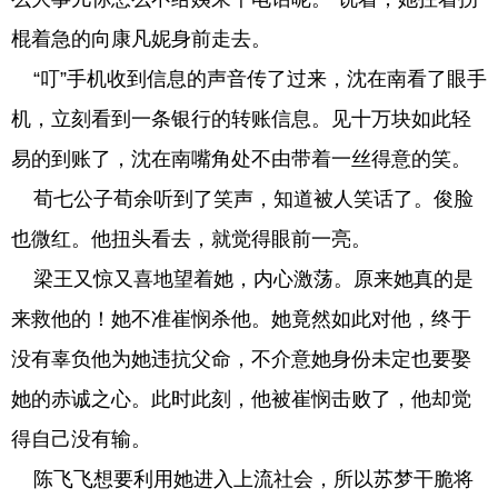
棍着急的向康凡妮身前走去。
“叮”手机收到信息的声音传了过来，沈在南看了眼手
机，立刻看到一条银行的转账信息。见十万块如此轻
易的到账了，沈在南嘴角处不由带着一丝得意的笑。
荀七公子荀余听到了笑声，知道被人笑话了。俊脸
也微红。他扭头看去，就觉得眼前一亮。
梁王又惊又喜地望着她，内心激荡。原来她真的是
来救他的！她不准崔悯杀他。她竟然如此对他，终于
没有辜负他为她违抗父命，不介意她身份未定也要娶
她的赤诚之心。此时此刻，他被崔悯击败了，他却觉
得自己没有输。
陈飞飞想要利用她进入上流社会，所以苏梦干脆将