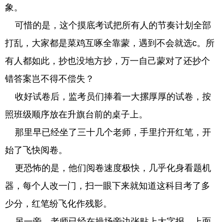
象。
可惜的是，这个摸底考试把所有人的节奏计划全部
打乱，大家都是菜鸡互啄全靠蒙，遇到不会就选c。所
有人都如此，抄也没地方抄，万一自己蒙对了还抄个
错答案岂不得不偿失？
收好试卷后，监考员们捧着一大摞厚厚的试卷，按
照班级顺序放在升旗台前的桌子上。
那里早已经坐了三十几个老师，手里拧开红笔，开
始了飞快阅卷。
更恐怖的是，他们阅卷速度极快，几乎化身看题机
器，每个人改一门，扫一眼下来就知道这科目考了多
少分，红笔纷飞化作残影。
另一旁，老师已经在操场旁边张贴上大字报，上面