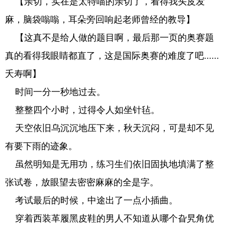
【亲切，实在是太特喵的亲切了，看得我头皮发
麻，脑袋嗡嗡，耳朵旁回响起老师曾经的教导】
【这真不是给人做的题目啊，最后那一页的奥赛题
真的看得我眼睛都直了，这是国际奥赛的难度了吧......
夭寿啊】
时间一分一秒地过去。
整整四个小时，过得令人如坐针毡。
天空依旧乌沉沉地压下来，秋天沉闷，可是却不见
有要下雨的迹象。
虽然明知是无用功，练习生们依旧固执地填满了整
张试卷，放眼望去密密麻麻的全是字。
考试最后的时候，中途出了一点小插曲。
穿着西装革履黑皮鞋的男人不知道从哪个旮旯角优