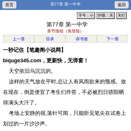
第77章 第一中学
首页
返回
字号：小
护眼：关
关灯
第77章 第一中学
章节报错（免登陆）
上一章
目录
存书签
下一章
一秒记住【笔趣阁小说网】
biquge345.com，更新快，无弹窗！
天空依旧乌沉沉的。
这样的天气放在平时,总让人有风雨欲来的预感。放
在现在，倒是便宜了考生们作答，不必被烈日骄阳晒
得满头大汗了。
考场上安静的很,落针可闻，只能听见笔尖在试卷上
划过的一片沙沙声。