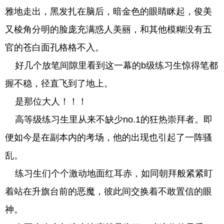
雅地走出，黑发扎在脑后，暗金色的眼睛眯起，俊美
又棱角分明的脸庞充满惑人美丽，和其他模糊没有五
官的苍白面孔格格不入。
好几个放笔间隙里看到这一幕的b级练习生惊得笔都
握不稳，径直飞到了地上。
是那位大人！！！
高等级练习生里从来不缺少no.1的狂热崇拜者。即
便如今是在副本内的考场，他的出现也引起了一阵骚
乱。
练习生们个个激动地面红耳赤，如同朝拜般紧紧盯
着站在升旗台前的恶魔，彼此间交换着不敢置信的眼
神。