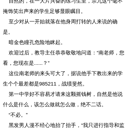
自然的，在一大片兴奋的练习生里，宗九这个毫不
掩饰笑出声来的学生足够显眼瞩目。
至少对从一开始就落在他身周打转的人来说的确
是。
暗金色瞳孔危险地眯起。
欢迎过后，教导主任恭恭敬敬地问道：“南老师，您
看，您现在是......？”
这位南老师的来头可大了，据说他手下教出来的学
生个个最差都是985211，战绩斐然。
第一中学好不容易才请来这颗摇钱树，自然是他说
什么是什么，该怎么做就怎么做，绝不二话。
“不必。”
黑发男人漫不经心地抬了抬手，“我只进行指导和监