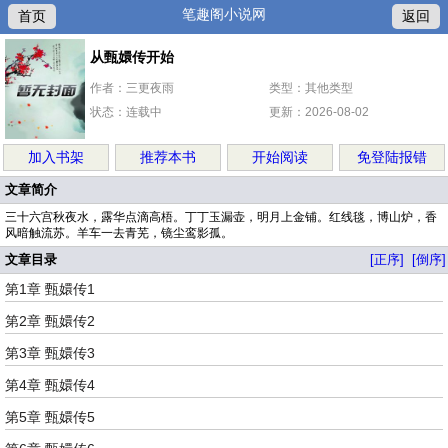
笔趣阁小说网
首页
返回
从甄嬛传开始
作者：三更夜雨
类型：其他类型
状态：连载中
更新：2026-08-02
加入书架
推荐本书
开始阅读
免登陆报错
文章简介
三十六宫秋夜水，露华点滴高梧。丁丁玉漏壶，明月上金铺。红线毯，博山炉，香
风暗触流苏。羊车一去青芜，镜尘鸾影孤。
文章目录
[正序]
[倒序]
第1章 甄嬛传1
第2章 甄嬛传2
第3章 甄嬛传3
第4章 甄嬛传4
第5章 甄嬛传5