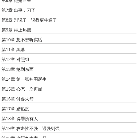
第6章 她是巨星
第7章 出事，刀了
第8章 别说了，说得更牛逼了
第9章 再上热搜
第10章 想不想听实话
第11章 黑幕
第12章 对照组
第13章 挖到东西
第14章 第一张神图诞生
第15章 心态一崩再崩
第16章 讨要火箭
第17章 蹭热度
第18章 得罪所有人
第19章 攻击性不强，遇强则强