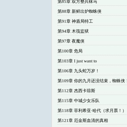
第85章 双方整兵秣马
第88章 新鲜出炉蜘蛛侠
第91章 神盾局特工
第94章 木筏监狱
第97章 夜魔侠
第100章 危局
第103章 I just want to
第106章 九头蛇万岁！
第109章 你的九月还没结束，蜘蛛侠
第112章 杰西卡琼斯
第115章 中城少女乐队
第118章 菲利希亚·哈代（求月票！）
第121章 厄金斯血清的真相