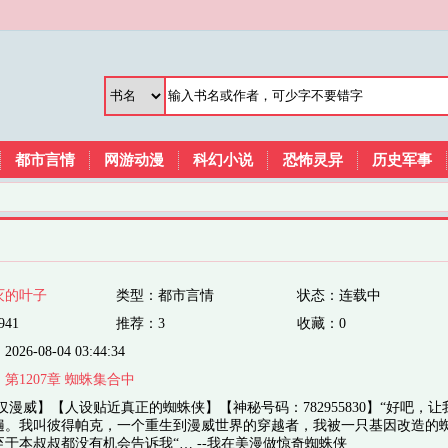
都市言情
网游动漫
科幻小说
恐怖灵异
历史军事
灭的叶子
类型：都市言情
状态：连载中
941
推荐：3
收藏：0
6-08-04 03:44:34
：
第1207章 蜘蛛集合中
仅漫威】【人设贴近真正的蜘蛛侠】【神秘号码：782955830】“好吧，让
遍。我叫彼得帕克，一个重生到漫威世界的穿越者，我被一只基因改造的
于本叔叔都没有机会告诉我“… --我在美漫做惊奇蜘蛛侠