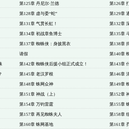
第125章 丹尼尔·兰德
第126章 
第128章 虚与委“蛇”
第129章
第131章 气贯长虹！
第132章
第134章 初战章鱼博士
第135章
第137章 蜘蛛侠：身披黑衣
第138章
请假
第140章
蛛
第142章 蜘蛛侠后援小组正式成立！
第143章
？
第145章 老汉罗根
第146章
第148章 蛛网众神
第149章
第151章 神战（上）
第152章
第154章 万钧雷霆
第155章
第157章 再见蜘蛛夫人
第158章
第160章 蛛网基地
第161章