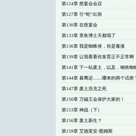
第124章 慈宴会会议
第127章 引“蛇”出洞
第130章 在慈宴会
第133章 章鱼博士天都塌了
第136章 我是蜘蛛侠，你是毒液
第139章 让我看看你发育正不正常啊
第141章 下一站废土，以及，钢铁蜘
第144章 暮鹰还……哪来的两个话痨
第147章 废土浩克之死
第150章 万磁王会保护大家的！
第153章 神战（下）
第156章 废土新生？
第159章 艾德里安·图姆斯