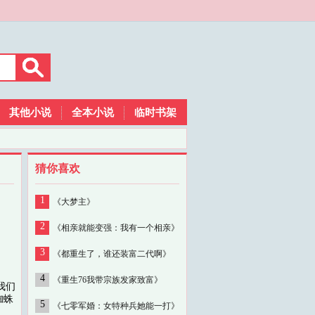
其他小说
全本小说
临时书架
猜你喜欢
1
《大梦主》
2
《相亲就能变强：我有一个相亲》
3
《都重生了，谁还装富二代啊》
4
《重生76我带宗族发家致富》
我们
蜘蛛
5
《七零军婚：女特种兵她能一打》