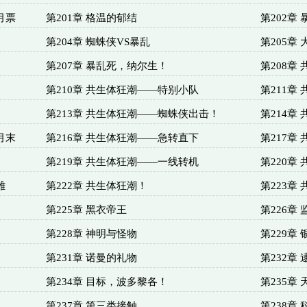
月票
第201章 格温的郁结
第202章
第204章 蜘蛛侠VS暴乱
第205章
第207章 暴乱死，纳尔生！
第208章
第210章 共生体狂潮——特别小队
第211章
第213章 共生体狂潮——蜘蛛侠出击！
第214章
月末
第216章 共生体狂潮——急转直下
第217章
第219章 共生体狂潮——一线转机
第220章
雄
第222章 共生体狂潮！
第223章
第225章 黑衣帝王
第226章
第228章 神明与怪物
第229章
第231章 诺曼的礼物
第232章
第234章 目标，波多黎各！
第235章
第237章 第三类接触
第238章