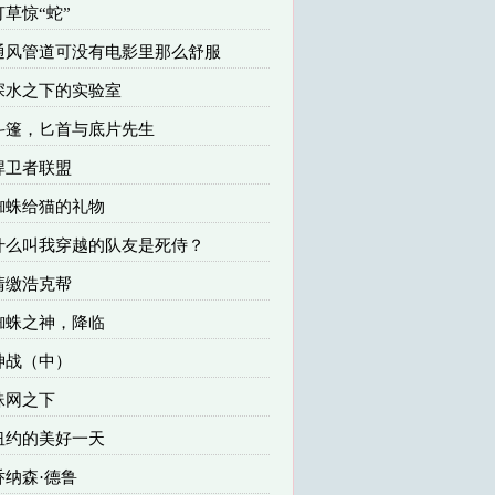
打草惊“蛇”
 通风管道可没有电影里那么舒服
 深水之下的实验室
 斗篷，匕首与底片先生
 捍卫者联盟
 蜘蛛给猫的礼物
 什么叫我穿越的队友是死侍？
 清缴浩克帮
 蜘蛛之神，降临
 神战（中）
 蛛网之下
 纽约的美好一天
 乔纳森·德鲁