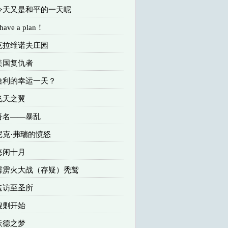
 今天又是和平的一天呢
have a plan！
 克拉维诺夫庄园
 美国复仇者
 哈利的幸运一天？
 飞天之翼
 吾名——暴乱
 尼克·弗瑞的愤怒
 悠闲十月
 霹雳火大战（存疑）秃鹫
 造访至圣所
 搜剿开始
 沃德之梦