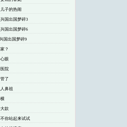
 看儿子的热闹
 李兴国出国梦碎3
 李兴国出国梦碎6
李兴国出国梦碎9
分家？
缺心眼
去医院
不管了
 讹人鼻祖
豪横
傍大款
 要不你站起来试试