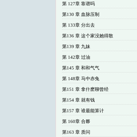
第 127章 靠谱吗
第130 章 血脉压制
第 133章 分出去
第136 章 这个家没她得散
第139 章 九妹
第 142章 过油
第145 章 和和气气
第 148章 马中赤兔
第151 章 拿什麽聊曾经
第154 章 就有钱
第157 章 谁最能算计
第 160章 合夥
第163 章 质问