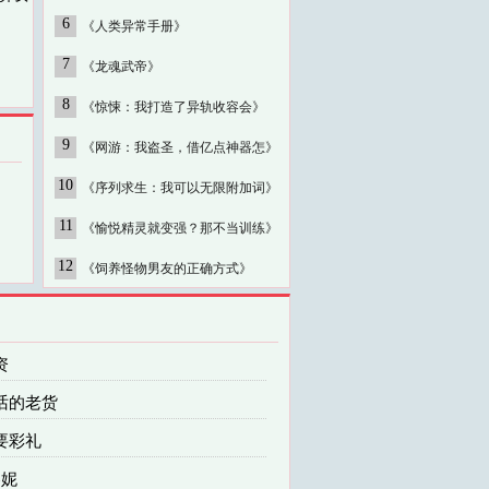
6
《人类异常手册》
7
《龙魂武帝》
8
《惊悚：我打造了异轨收容会》
9
《网游：我盗圣，借亿点神器怎》
10
《序列求生：我可以无限附加词》
11
《愉悦精灵就变强？那不当训练》
12
《饲养怪物男友的正确方式》
资
听话的老货
讨要彩礼
春妮