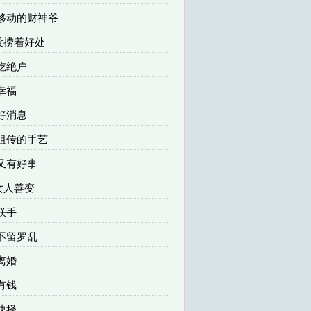
章 移动的财神爷
章没捞着好处
 吃绝户
 幸福
 好消息
章 祖传的手艺
 又有好事
章女人善变
 联手
 不留罗乱
 离婚
 有钱
 抉择