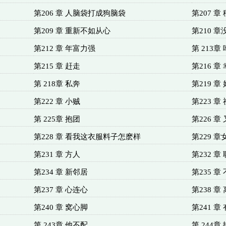
第206 章 人脑袋打成狗脑袋
第207 
第209 章 重新不如从心
第210 
第212 章 年富力强
第 213章
第215 章 赶走
第216 章
第 218章 私奔
第219 章
第222 章 小贼
第223 
第 225章 抱团
第226 章
第228 章 看我这衣服料子怎麽样
第229 
第231 章 方人
第232 章
第234 章 新邻居
第235 章
第237 章 心连心
第238 章
第240 章 窝心脚
第241 章
第 243章 他不配
第 244章