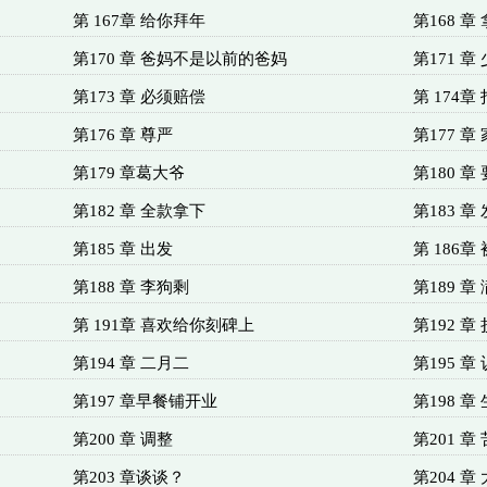
第 167章 给你拜年
第168 章
第170 章 爸妈不是以前的爸妈
第171 章
第173 章 必须赔偿
第 174章
第176 章 尊严
第177 
第179 章葛大爷
第180 
第182 章 全款拿下
第183 
第185 章 出发
第 186章
第188 章 李狗剩
第189 章
第 191章 喜欢给你刻碑上
第192 章
第194 章 二月二
第195 章
第197 章早餐铺开业
第198 章
第200 章 调整
第201 章
第203 章谈谈？
第204 章