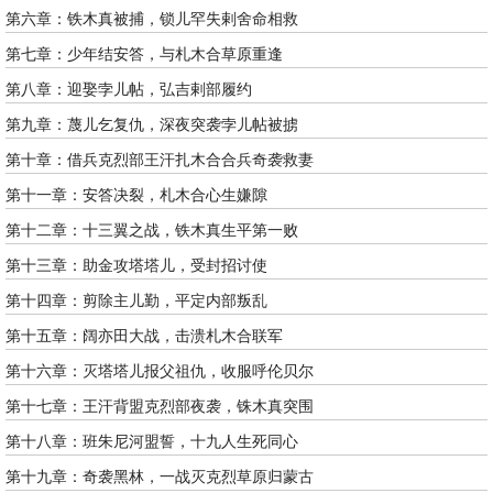
第六章：铁木真被捕，锁儿罕失剌舍命相救
第七章：少年结安答，与札木合草原重逢
第八章：迎娶孛儿帖，弘吉剌部履约
第九章：蔑儿乞复仇，深夜突袭孛儿帖被掳
第十章：借兵克烈部王汗扎木合合兵奇袭救妻
第十一章：安答决裂，札木合心生嫌隙
第十二章：十三翼之战，铁木真生平第一败
第十三章：助金攻塔塔儿，受封招讨使
第十四章：剪除主儿勤，平定内部叛乱
第十五章：阔亦田大战，击溃札木合联军
第十六章：灭塔塔儿报父祖仇，收服呼伦贝尔
第十七章：王汗背盟克烈部夜袭，铢木真突围
第十八章：班朱尼河盟誓，十九人生死同心
第十九章：奇袭黑林，一战灭克烈草原归蒙古