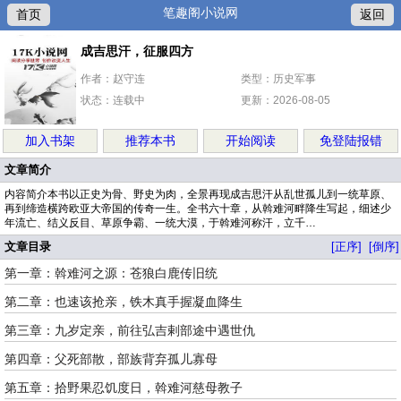
笔趣阁小说网
首页
返回
成吉思汗，征服四方
作者：赵守连
类型：历史军事
状态：连载中
更新：2026-08-05
加入书架
推荐本书
开始阅读
免登陆报错
文章简介
内容简介本书以正史为骨、野史为肉，全景再现成吉思汗从乱世孤儿到一统草原、
再到缔造横跨欧亚大帝国的传奇一生。全书六十章，从斡难河畔降生写起，细述少
年流亡、结义反目、草原争霸、一统大漠，于斡难河称汗，立千…
文章目录
[正序]
[倒序]
第一章：斡难河之源：苍狼白鹿传旧统
第二章：也速该抢亲，铁木真手握凝血降生
第三章：九岁定亲，前往弘吉剌部途中遇世仇
第四章：父死部散，部族背弃孤儿寡母
第五章：拾野果忍饥度日，斡难河慈母教子