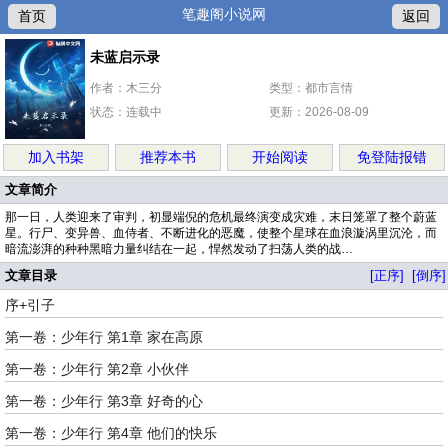
笔趣阁小说网
首页
返回
未蓝启示录
作者：木三分
类型：都市言情
状态：连载中
更新：2026-08-09
加入书架
推荐本书
开始阅读
免登陆报错
文章简介
那一日，人类迎来了审判，初显端倪的危机最终演变成灾难，末日笼罩了整个蔚蓝
星。行尸、变异兽、血侍者、不断进化的恶魔，使整个星球在血浪漩涡里沉沦，而
暗流澎湃的种种黑暗力量纠结在一起，悍然发动了扫荡人类的战…
文章目录
[正序]
[倒序]
序+引子
第一卷：少年行 第1章 家在高原
第一卷：少年行 第2章 小伙伴
第一卷：少年行 第3章 好奇的心
第一卷：少年行 第4章 他们的快乐