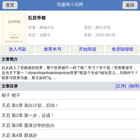
笔趣阁小说网
首页
返回
乱世帝都
作者：南城久玖
类型：都市言情
状态：连载中
更新：2026-08-06
加入书架
推荐本书
开始阅读
免登陆报错
文章简介
自从踏入了异能者的世界，整个世界都不一样了呢！学习？学个屁！劳资要退学，
去当天下第一！nbspnbspnbspnbspnbsp世界?那是个生命?啥玩意儿，与我何干？
就算与世界为敌，那又如何?g......
文章目录
[正序]
[倒序]
楔子 楔子
天启 第1章 表白计划，启动！
天启 第2章 第一步，达成！
天启 第3章 曼珠沙华的告白
天启 第4章 那就好