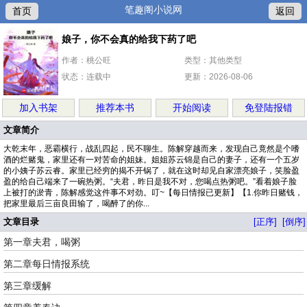
笔趣阁小说网
首页
返回
娘子，你不会真的给我下药了吧
作者：桃公旺
类型：其他类型
状态：连载中
更新：2026-08-06
加入书架
推荐本书
开始阅读
免登陆报错
文章简介
大乾末年，恶霸横行，战乱四起，民不聊生。陈解穿越而来，发现自己竟然是个嗜
酒的烂赌鬼，家里还有一对苦命的姐妹。姐姐苏云锦是自己的妻子，还有一个五岁
的小姨子苏云睿。家里已经穷的揭不开锅了，就在这时却见自家漂亮娘子，笑脸盈
盈的给自己端来了一碗热粥。“夫君，昨日是我不对，您喝点热粥吧。”看着娘子脸
上被打的淤青，陈解感觉这件事不对劲。叮~【每日情报已更新】【1.你昨日赌钱，
把家里最后三亩良田输了，喝醉了的你...
文章目录
[正序]
[倒序]
第一章夫君，喝粥
第二章每日情报系统
第三章缓解