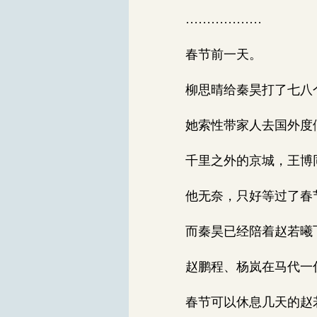
………………
春节前一天。
柳思晴给秦昊打了七八个
她索性带家人去国外度
千里之外的京城，王博同
他无奈，只好等过了春
而秦昊已经陪着赵若曦
赵鹏程、杨岚在马代一住
春节可以休息几天的赵