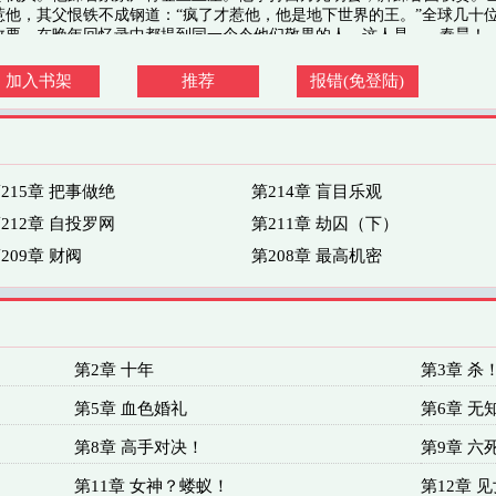
惹他，其父恨铁不成钢道：“疯了才惹他，他是地下世界的王。”全球几十
政要，在晚年回忆录中都提到同一个令他们敬畏的人。这人是……秦昊！ -
权势滔天
加入书架
推荐
报错(免登陆)
215章 把事做绝
第214章 盲目乐观
212章 自投罗网
第211章 劫囚（下）
209章 财阀
第208章 最高机密
第2章 十年
第3章 杀
第5章 血色婚礼
第6章 无
第8章 高手对决！
第9章 六
第11章 女神？蝼蚁！
第12章 