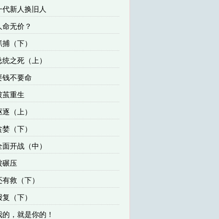
 一代新人换旧人
 人命无价？
 抓捕（下）
 总统之死（上）
 要钱不要命
 破茧重生
 驱逐（上）
 贪婪（下）
 全面开战（中）
 被碾压
 还有救（下）
 报复（下）
 我的，就是你的！