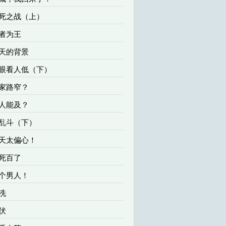
生死之战（上）
胜者为王
通天的背景
狗眼看人低（下）
冤家路窄？
无人能及？
大乱斗（下）
老天太偏心！
一死百了
那个男人！
血洗
蛰伏