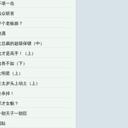
 不堪一击
 当众斩首
 半个老板娘？
艳遇
 女总裁的超级保镖（中）
 这才是高手！（上）
 禽兽不如（下）
 大明星（上）
 在太岁头上动土（上）
 全杀掉！
 郎才女貌？
 一朝天子一朝臣
国耻