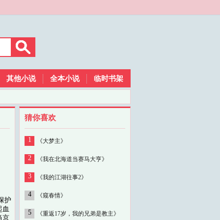
其他小说
全本小说
临时书架
猜你喜欢
1
《大梦主》
2
《我在北海道当赛马大亨》
3
《我的江湖往事2》
4
《窥春情》
保护
起血
5
《重返17岁，我的兄弟是教主》
当京