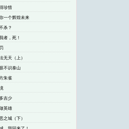
值得珍惜
给你一个辉煌未来
杀不杀？
挡我者，死！
惩罚
无法无天（上）
有眼不识泰山
南方朱雀
绝境
凶多吉少
不做英雄
罪恶之城（下）
杭城，我回来了！