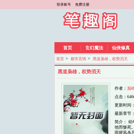
登录账号
免费注册
首页
玄幻魔法
仙侠修真
>
>
首页
都市言情
黑道枭雄，权势滔天
黑道枭雄，权势滔天
作者：
巅
点击：646
更新时间：202
最新章节
简介： 
他而惨死
雨腥风杀