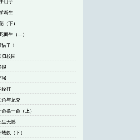
烫手山芋
大学新生
奇葩（下）
向死而生（上）
 可惜了！
 回归校园
举报
变强
 不经打
 主角与龙套
 一命换一命（上）
 此生无憾
 皆蝼蚁（下）