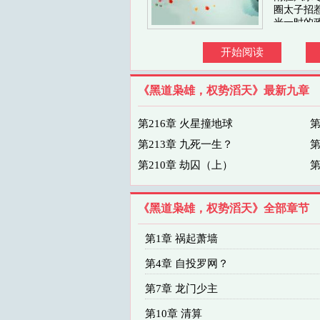
圈太子招
光一时的
道枭雄，
开始阅读
《黑道枭雄，权势滔天》最新九章
第216章 火星撞地球
第
第213章 九死一生？
第
第210章 劫囚（上）
第
《黑道枭雄，权势滔天》全部章节
第1章 祸起萧墙
第4章 自投罗网？
第7章 龙门少主
第10章 清算