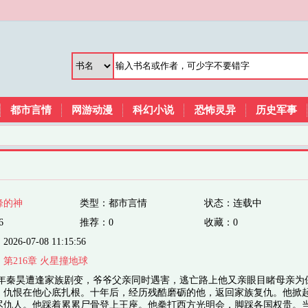
都市言情
网游动漫
科幻小说
恐怖灵异
历史军事
峰的神
类型：都市言情
状态：连载中
6
推荐：0
收藏：0
6-07-08 11:15:56
：
第216章 火星撞地球
幼年秦昊遭逢家族剧变，爷爷父亲同时遇害，逃亡路上他又亲眼目睹母亲为
。仇恨在他心底扎根。十年后，经历残酷磨砺的他，返回家族复仇。他掀
尽仇人。他踩着累累尸骨登上王座。他拳打西方光明会，脚踩各国权贵。