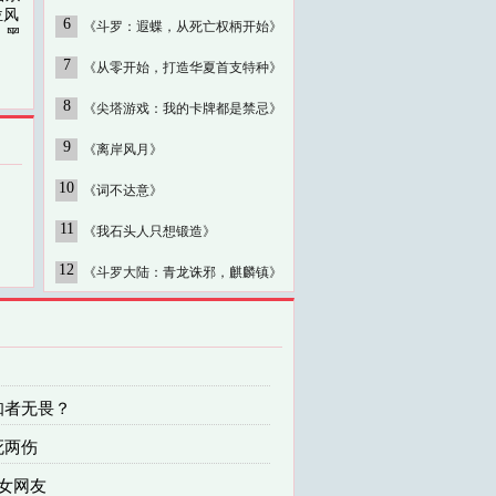
位风
6
《斗罗：遐蝶，从死亡权柄开始》
-黑
7
《从零开始，打造华夏首支特种》
8
《尖塔游戏：我的卡牌都是禁忌》
9
《离岸风月》
10
《词不达意》
11
《我石头人只想锻造》
12
《斗罗大陆：青龙诛邪，麒麟镇》
！
知者无畏？
死两伤
见女网友