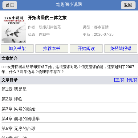
笔趣阁小说网
首页
返回
开拓者星的三体之旅
作者：凯撒刻律德菈
类型：都市言情
状态：连载中
更新：2026-07-25
加入书架
推荐本书
开始阅读
免登陆报错
文章简介
cos女开拓者星结果却变成了她，这很荒谬对吧？但更荒谬的是，还穿越到了2007
年。什么？科学边界？物理学不存在？…
文章目录
[正序]
[倒序]
第1章 我是星
第2章 降临
第3章 风暴的起始
第4章 崩塌的物理学
第5章 无序的台球