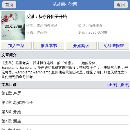
笔趣阁小说网
首页
返回
反派：从夺舍仙子开始
作者：雪莉的樱桃酒
类型：仙侠修真
状态：连载中
更新：2026-07-09
加入书架
推荐本书
开始阅读
免登陆报错
文章简介
【变单】垂垂老矣，我才抓住这唯一的「仙缘」——她的身体。
&amp;amp;&amp;amp;於佳涛穿越成玄道宗杂役，苦熬数十年，止步练气八阶，寿
元将尽。&amp;amp;&amp;amp;直到他在荒僻山洞里，撞见了宗门那位天骄之女丶
重伤濒死的金丹长老——..
文章目录
[正序]
[倒序]
第1章 寿尽
第2章 老奴救仙子
第3章 开始
第4章 新生