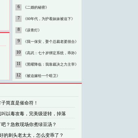
6
《二婚的秘密》
7
《60年代，为护着妹妹被迫下》
8
《误青灯》
9
《我一保安，娶个总裁老婆很合》
10
《高武：七十岁绑定系统，乖孙》
11
《黑曜降临：我靠裁决之力主宰》
12
《被迫嫁给一个暗卫》
这方子简直是催命符！
这就叫以毒攻毒，完美级逆转，掉落
疯了吧？急救现场你煮绿豆汤？
 说好的刺头老太太，怎么变乖了？