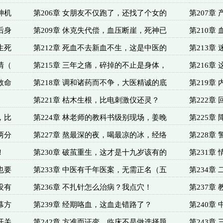
神机
第206章 女朋友不仅跑了，还找了个女的
第207章
后身
第209章 休克失代偿，血压断崖，死神已
第210章
生死
第212章 死血不去新血不生，这是中医的
第213章
清（
第215章 三年之痛，碎掉的不止是身体，
第216章
救命
第218章 调和诸药而不争，大医精诚的底
第219章
第221章 枯木生根，比电刺激仪还灵？
第222章
，比
第224章 林老师的教科书级别现场，姜晚
第225章
两分
第227章 熬最深的夜，喝最凉的冰，经络
第228章
！
第230章 破茧重生，这才是十九岁该有的
第231章
也要
第233章 中医有千年医案，无需正名（五
第234章
没有
第236章 不扎针怎么治病？我点穴！
第237章
幕方
第239章 经期咯血，这血走错路了？
第240章
开关
第242章 方准而证变，临床不是做选择题
第243章