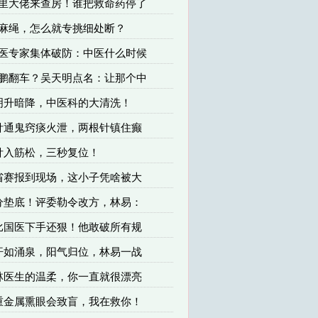
 省里大佬来查房！谁把救命药停了
这麻绳，怎么就专挑细处断？
 西医专家集体破防：中医什么时候
 周鹏翻车？吴天明点名：让那个中
 明升暗降，中医科的大清洗！
 针通鬼窍痰火泄，两根针镇住癫
 针入筋松，三秒复位！
 省赛报到现场，这小子凭啥被大
 分垫底！评委勒令改方，林易：
 比国医下手还狠！他敢破所有规
 汗如涌泉，阳气归位，林易一战
 林医生的温柔，你一直就很漂亮
 重金属熏眼会致盲，我在救你！