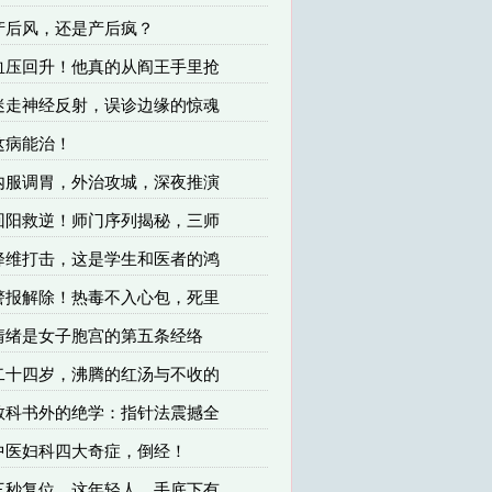
 产后风，还是产后疯？
 血压回升！他真的从阎王手里抢
 迷走神经反射，误诊边缘的惊魂
 这病能治！
 内服调胃，外治攻城，深夜推演
 回阳救逆！师门序列揭秘，三师
 降维打击，这是学生和医者的鸿
 警报解除！热毒不入心包，死里
 情绪是女子胞宫的第五条经络
 二十四岁，沸腾的红汤与不收的
 教科书外的绝学：指针法震撼全
 中医妇科四大奇症，倒经！
 三秒复位，这年轻人，手底下有