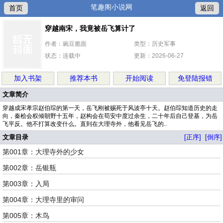
笔趣阁小说网
首页
返回
穿越南宋，我竟被岳飞算计了
作者：豌豆脆面
类型：历史军事
状态：连载中
更新：2026-06-27
加入书架
推荐本书
开始阅读
免登陆报错
文章简介
穿越成宋孝宗赵伯琮的第一天，岳飞刚被赐死于风波亭十天。赵伯琮知道历史的走
向，秦桧会权倾朝野十五年，赵构会在苟安中度过余生，二十年后自己登基，为岳
飞平反。他不打算改变什么。直到在大理寺外，他看见岳飞的..
文章目录
[正序]
[倒序]
第001章：大理寺外的少女
第002章：岳银瓶
第003章：入局
第004章：大理寺里的审问
第005章：木鸟